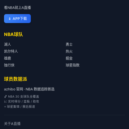
看NBA就上A直播
📱
APP下载
NBA球队
湖人
勇士
凯尔特人
热火
雄鹿
掘金
独行侠
球星指数
球员数据派
azhibo 官网 · NBA 数据追踪首选
🏀 NBA 30 支球队全覆盖
📈 实时得分 / 篮板 / 助攻
⭐ 球星集锦 / 赛后报道
关于
A直播