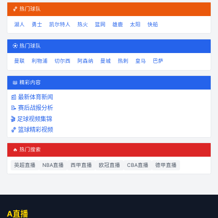
🏀 热门球队
湖人
勇士
凯尔特人
热火
篮网
雄鹿
太阳
快船
⚽ 热门球队
曼联
利物浦
切尔西
阿森纳
曼城
热刺
皇马
巴萨
📖 精彩内容
📰 最新体育新闻
📝 赛后战报分析
🎬 足球视频集锦
🏀 篮球精彩视频
🔥 热门搜索
英超直播
NBA直播
西甲直播
欧冠直播
CBA直播
德甲直播
A直播