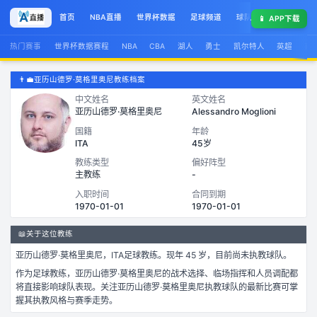
首页
NBA直播
世界杯数据
足球频道
球队榜
球星集锦
📱
APP下载
热门赛事
世界杯数据赛程
NBA
CBA
湖人
勇士
凯尔特人
英超
西
👨‍💼
亚历山德罗·莫格里奥尼教练档案
中文姓名
英文姓名
亚历山德罗·莫格里奥尼
Alessandro Moglioni
国籍
年龄
ITA
45岁
教练类型
偏好阵型
主教练
-
入职时间
合同到期
1970-01-01
1970-01-01
📖
关于这位教练
亚历山德罗·莫格里奥尼
，
ITA
足球
教练。
现年 45 岁，
目前尚未执教球队。
作为
足球
教练，
亚历山德罗·莫格里奥尼
的战术选择、临场指挥和人员调配都
将直接影响球队表现。关注
亚历山德罗·莫格里奥尼
执教球队的最新比赛可掌
握其执教风格与赛季走势。