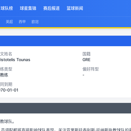
球队榜
球星集锦
赛后报道
篮球新闻
英超
西甲
欧冠
文姓名
国籍
istotelis Tounas
GRE
练类型
偏好阵型
教练
-
同到期
970-01-01
教球队。
人员调配都将直接影响球队表现。关注
亚里斯托泰利斯·托纳斯
执教球队的