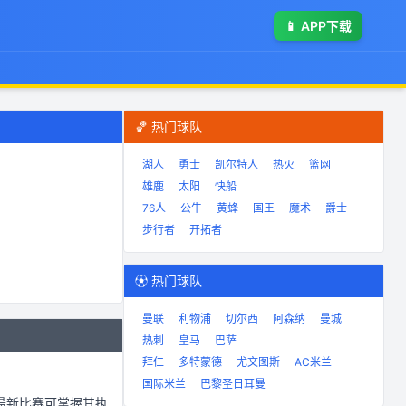
📱
APP下载
🏀 热门球队
湖人
勇士
凯尔特人
热火
篮网
雄鹿
太阳
快船
76人
公牛
黄蜂
国王
魔术
爵士
步行者
开拓者
⚽ 热门球队
曼联
利物浦
切尔西
阿森纳
曼城
热刺
皇马
巴萨
拜仁
多特蒙德
尤文图斯
AC米兰
国际米兰
巴黎圣日耳曼
最新比赛可掌握其执