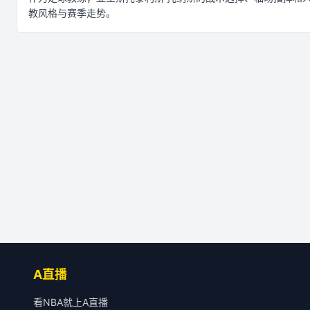
教风格与赛季走势。
A直播
看NBA就上A直播