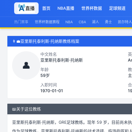
首页
NBA直播
世界杯数据
足球频道
热门赛事
世界杯数据赛程
NBA
CBA
湖人
勇士
凯尔特人
👨‍💼
亚里斯托泰利斯·托纳斯教练档案
中文姓名
英
亚里斯托泰利斯·托纳斯
Ar
👤
年龄
教
59岁
主
入职时间
合
1970-01-01
1
📖
关于这位教练
亚里斯托泰利斯·托纳斯
，
GRE
足球
教练。
现年 59 岁，
目前尚未执
作为
足球
教练，
亚里斯托泰利斯·托纳斯
的战术选择、临场指挥和