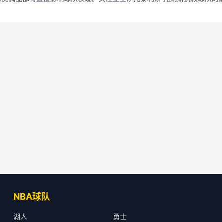
NBA球队
湖人
勇士