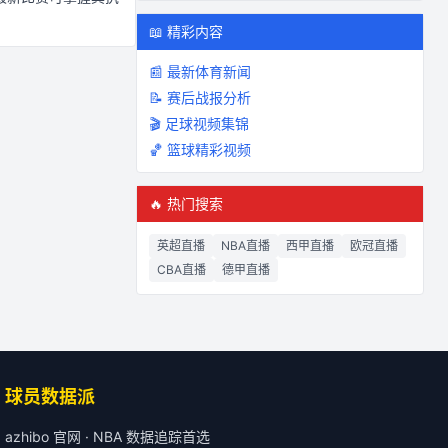
📖 精彩内容
📰 最新体育新闻
📝 赛后战报分析
🎬 足球视频集锦
🏀 篮球精彩视频
🔥 热门搜索
英超直播
NBA直播
西甲直播
欧冠直播
CBA直播
德甲直播
球员数据派
azhibo 官网 · NBA 数据追踪首选