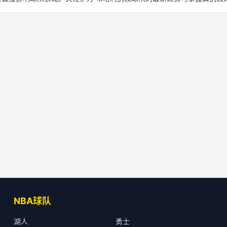
NBA球队
湖人
勇士