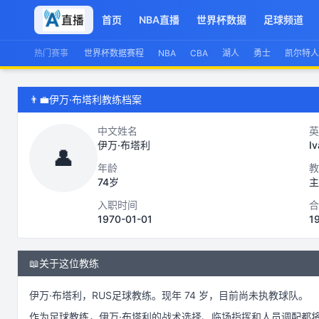
首页
NBA直播
世界杯数据
足球频道
热门赛事
世界杯数据赛程
NBA
CBA
湖人
勇士
凯尔特人
👨‍💼
伊万·布塔利教练档案
中文姓名
英
伊万·布塔利
Iv
👤
年龄
教
74岁
主
入职时间
合
1970-01-01
1
📖
关于这位教练
伊万·布塔利
，
RUS
足球
教练。
现年 74 岁，
目前尚未执教球队。
作为
足球
教练，
伊万·布塔利
的战术选择、临场指挥和人员调配都