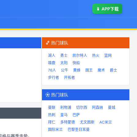
📱
APP下载
🏀 热门球队
湖人
勇士
凯尔特人
热火
篮网
雄鹿
太阳
快船
76人
公牛
黄蜂
国王
魔术
爵士
步行者
开拓者
⚽ 热门球队
曼联
利物浦
切尔西
阿森纳
曼城
热刺
皇马
巴萨
拜仁
多特蒙德
尤文图斯
AC米兰
国际米兰
巴黎圣日耳曼
风格与赛季走势。