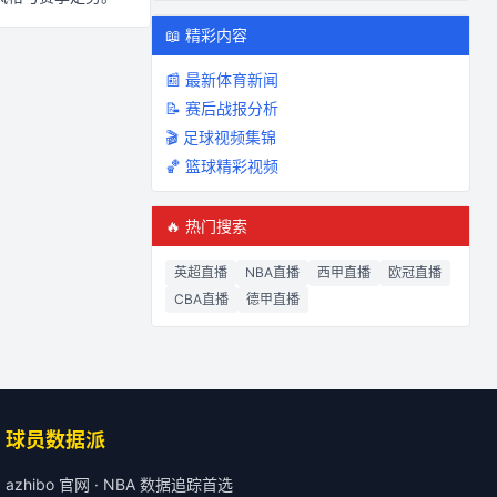
📖 精彩内容
📰 最新体育新闻
📝 赛后战报分析
🎬 足球视频集锦
🏀 篮球精彩视频
🔥 热门搜索
英超直播
NBA直播
西甲直播
欧冠直播
CBA直播
德甲直播
球员数据派
azhibo 官网 · NBA 数据追踪首选