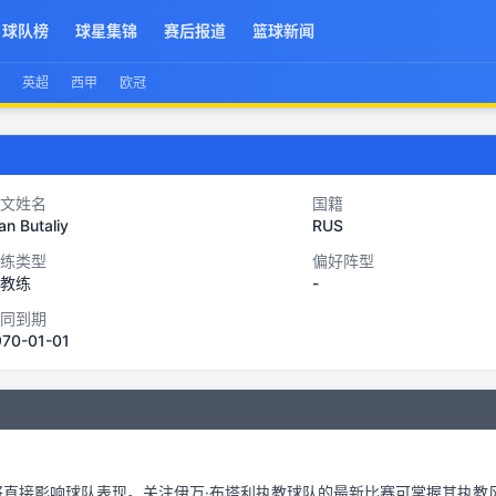
球队榜
球星集锦
赛后报道
篮球新闻
英超
西甲
欧冠
文姓名
国籍
an Butaliy
RUS
练类型
偏好阵型
教练
-
同到期
970-01-01
将直接影响球队表现。关注
伊万·布塔利
执教球队的最新比赛可掌握其执教