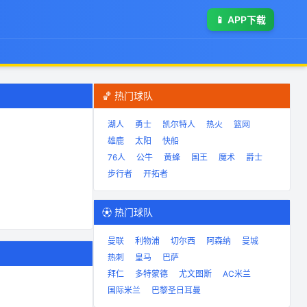
📱
APP下载
🏀 热门球队
湖人
勇士
凯尔特人
热火
篮网
雄鹿
太阳
快船
76人
公牛
黄蜂
国王
魔术
爵士
步行者
开拓者
⚽ 热门球队
曼联
利物浦
切尔西
阿森纳
曼城
热刺
皇马
巴萨
拜仁
多特蒙德
尤文图斯
AC米兰
国际米兰
巴黎圣日耳曼