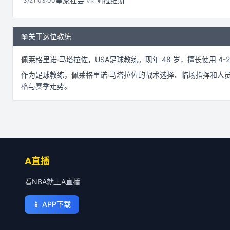
皇家社会
vs
阿拉维斯
3/21 03:00
📖
关于这位教练
佩莱格里诺·马塔拉佐
，
USA
足球
教练。
现年 48 岁，
擅长使用 4-2
作为
足球
教练，
佩莱格里诺·马塔拉佐
的战术选择、临场指挥和人
格与赛季走势。
A直播
看NBA就上A直播
📱
APP下载