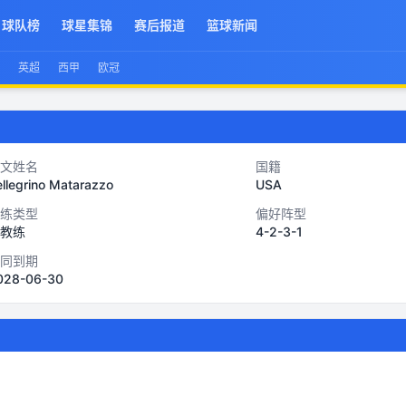
球队榜
球星集锦
赛后报道
篮球新闻
英超
西甲
欧冠
文姓名
国籍
llegrino Matarazzo
USA
练类型
偏好阵型
教练
4-2-3-1
同到期
028-06-30