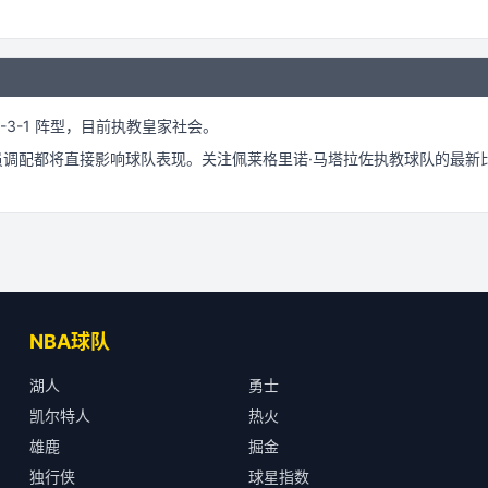
-3-1 阵型，
目前执教皇家社会。
员调配都将直接影响球队表现。关注
佩莱格里诺·马塔拉佐
执教球队的最新
NBA球队
湖人
勇士
凯尔特人
热火
雄鹿
掘金
独行侠
球星指数