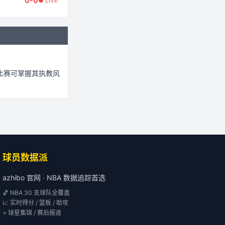
0
-
0
● LIVE
比赛可掌握其执教风
球员数据派
azhibo 官网 · NBA 数据追踪首选
🏀 NBA 30 支球队全覆盖
📈 实时得分 / 篮板 / 助攻
⭐ 球星集锦 / 赛后报道