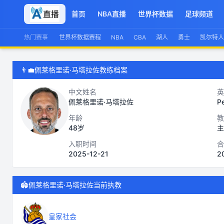
首页
NBA直播
世界杯数据
足球频道
热门赛事
世界杯数据赛程
NBA
CBA
湖人
勇士
凯尔特人
👨‍💼
佩莱格里诺·马塔拉佐教练档案
中文姓名
英
佩莱格里诺·马塔拉佐
Pe
年龄
教
48岁
主
入职时间
合
2025-12-21
2
🏟️
佩莱格里诺·马塔拉佐当前执教
皇家社会