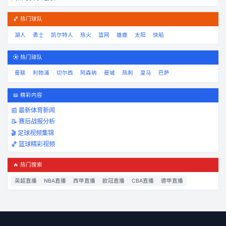
🏀 热门球队
湖人
勇士
凯尔特人
热火
篮网
雄鹿
太阳
快船
⚽ 热门球队
曼联
利物浦
切尔西
阿森纳
曼城
热刺
皇马
巴萨
📖 精彩内容
📰 最新体育新闻
📝 赛后战报分析
🎬 足球视频集锦
🏀 篮球精彩视频
🔥 热门搜索
英超直播
NBA直播
西甲直播
欧冠直播
CBA直播
德甲直播