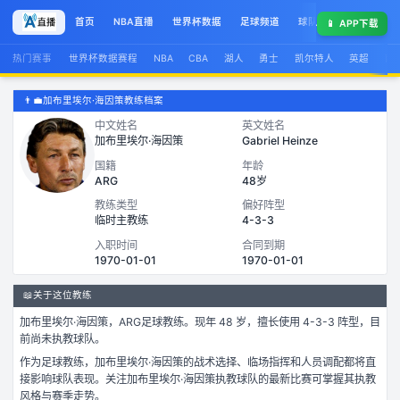
首页
NBA直播
世界杯数据
足球频道
球队榜
球星集锦
📱
APP下载
热门赛事
世界杯数据赛程
NBA
CBA
湖人
勇士
凯尔特人
英超
西
👨‍💼
加布里埃尔·海因策教练档案
中文姓名
英文姓名
加布里埃尔·海因策
Gabriel Heinze
国籍
年龄
ARG
48岁
教练类型
偏好阵型
临时主教练
4-3-3
入职时间
合同到期
1970-01-01
1970-01-01
📖
关于这位教练
加布里埃尔·海因策
，
ARG
足球
教练。
现年 48 岁，
擅长使用 4-3-3 阵型，
目
前尚未执教球队。
作为
足球
教练，
加布里埃尔·海因策
的战术选择、临场指挥和人员调配都将直
接影响球队表现。关注
加布里埃尔·海因策
执教球队的最新比赛可掌握其执教
风格与赛季走势。