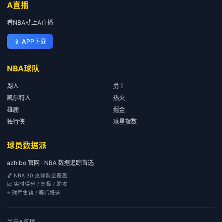
A直播
看NBA就上A直播
📱
APP下载
NBA球队
湖人
勇士
凯尔特人
热火
雄鹿
掘金
独行侠
球星指数
球员数据派
azhibo 官网 · NBA 数据追踪首选
🏀 NBA 30 支球队全覆盖
📈 实时得分 / 篮板 / 助攻
⭐ 球星集锦 / 赛后报道