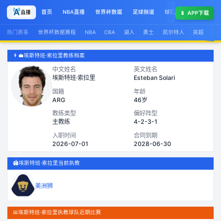
首页
NBA直播
世界杯数据
足球频道
球队榜
球星集锦
📱
APP下载
热门赛事
世界杯数据赛程
NBA
CBA
湖人
勇士
凯尔特人
英超
西
👨‍💼
埃斯特班·索拉里教练档案
中文姓名
英文姓名
埃斯特班·索拉里
Esteban Solari
国籍
年龄
ARG
46岁
教练类型
偏好阵型
主教练
4-2-3-1
入职时间
合同到期
2026-07-01
2028-06-30
🏟️
埃斯特班·索拉里当前执教
美洲狮
📅
埃斯特班·索拉里执教球队近期比赛