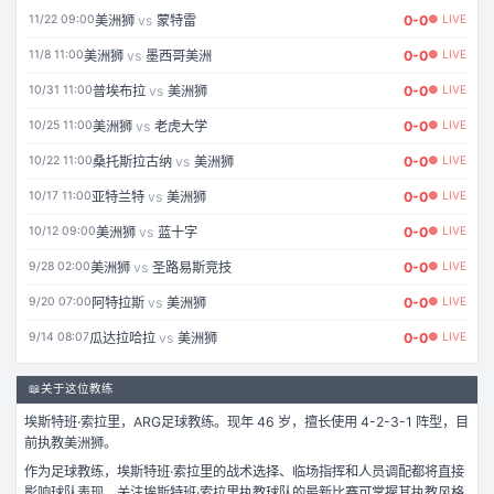
美洲狮
vs
蒙特雷
0
-
0
11/22 09:00
● LIVE
美洲狮
vs
墨西哥美洲
0
-
0
11/8 11:00
● LIVE
普埃布拉
vs
美洲狮
0
-
0
10/31 11:00
● LIVE
美洲狮
vs
老虎大学
0
-
0
10/25 11:00
● LIVE
桑托斯拉古纳
vs
美洲狮
0
-
0
10/22 11:00
● LIVE
亚特兰特
vs
美洲狮
0
-
0
10/17 11:00
● LIVE
美洲狮
vs
蓝十字
0
-
0
10/12 09:00
● LIVE
美洲狮
vs
圣路易斯竞技
0
-
0
9/28 02:00
● LIVE
阿特拉斯
vs
美洲狮
0
-
0
9/20 07:00
● LIVE
瓜达拉哈拉
vs
美洲狮
0
-
0
9/14 08:07
● LIVE
📖
关于这位教练
埃斯特班·索拉里
，
ARG
足球
教练。
现年 46 岁，
擅长使用 4-2-3-1 阵型，
目
前执教美洲狮。
作为
足球
教练，
埃斯特班·索拉里
的战术选择、临场指挥和人员调配都将直接
影响球队表现。关注
埃斯特班·索拉里
执教球队的最新比赛可掌握其执教风格