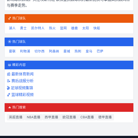
与赛季走势。
🏀 热门球队
湖人
勇士
凯尔特人
热火
篮网
雄鹿
太阳
快船
⚽ 热门球队
曼联
利物浦
切尔西
阿森纳
曼城
热刺
皇马
巴萨
📖 精彩内容
📰 最新体育新闻
📝 赛后战报分析
🎬 足球视频集锦
🏀 篮球精彩视频
🔥 热门搜索
英超直播
NBA直播
西甲直播
欧冠直播
CBA直播
德甲直播