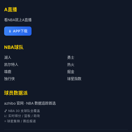
A直播
看NBA就上A直播
📱
APP下载
NBA球队
湖人
勇士
凯尔特人
热火
雄鹿
掘金
独行侠
球星指数
球员数据派
azhibo 官网 · NBA 数据追踪首选
🏀 NBA 30 支球队全覆盖
📈 实时得分 / 篮板 / 助攻
⭐ 球星集锦 / 赛后报道