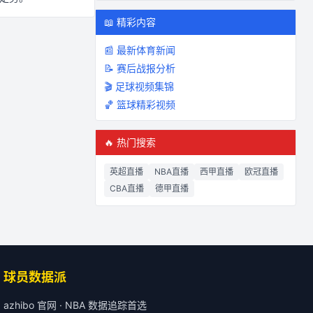
📖 精彩内容
📰 最新体育新闻
📝 赛后战报分析
🎬 足球视频集锦
🏀 篮球精彩视频
🔥 热门搜索
英超直播
NBA直播
西甲直播
欧冠直播
CBA直播
德甲直播
球员数据派
azhibo 官网 · NBA 数据追踪首选