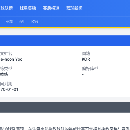
球队榜
球星集锦
赛后报道
篮球新闻
英超
西甲
欧冠
文姓名
国籍
ae-hoon Yoo
KOR
练类型
偏好阵型
教练
-
同到期
970-01-01
影响球队表现。关注
尹宰勋
执教球队的最新比赛可掌握其执教风格与赛季