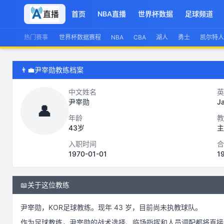
首页
NBA直播
世界杯数据
足球频道
热门赛事
世界杯数据赛程
NBA
CBA
湖人
勇士
凯尔特人
👨‍💼
尹宰勋教练档案
中文姓名
英
尹宰勋
J
👤
年龄
教
43岁
主
入职时间
合
1970-01-01
1
📖
关于这位教练
尹宰勋
，
KOR
足球
教练。
现年 43 岁，
目前尚未执教球队。
作为
足球
教练，
尹宰勋
的战术选择、临场指挥和人员调配都将直接