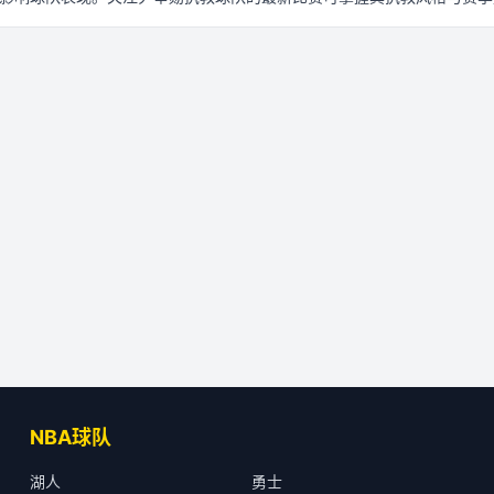
NBA球队
湖人
勇士