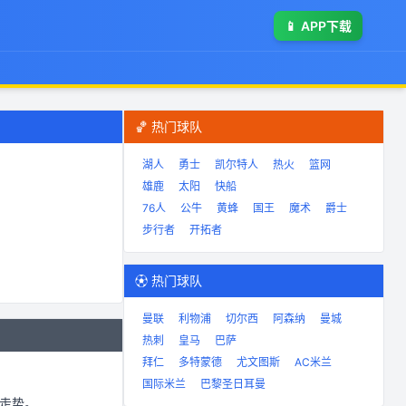
📱
APP下载
🏀 热门球队
湖人
勇士
凯尔特人
热火
篮网
雄鹿
太阳
快船
76人
公牛
黄蜂
国王
魔术
爵士
步行者
开拓者
⚽ 热门球队
曼联
利物浦
切尔西
阿森纳
曼城
热刺
皇马
巴萨
拜仁
多特蒙德
尤文图斯
AC米兰
国际米兰
巴黎圣日耳曼
走势。