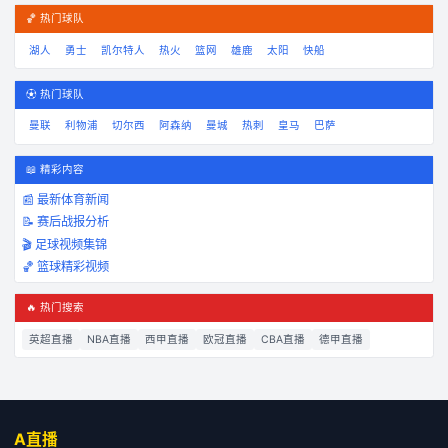
🏀 热门球队
湖人
勇士
凯尔特人
热火
篮网
雄鹿
太阳
快船
⚽ 热门球队
曼联
利物浦
切尔西
阿森纳
曼城
热刺
皇马
巴萨
📖 精彩内容
📰 最新体育新闻
📝 赛后战报分析
🎬 足球视频集锦
🏀 篮球精彩视频
🔥 热门搜索
英超直播
NBA直播
西甲直播
欧冠直播
CBA直播
德甲直播
A直播