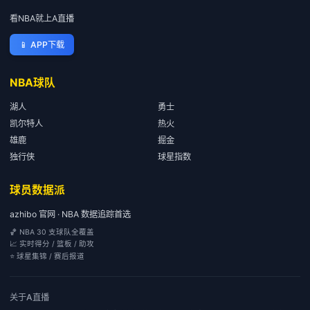
看NBA就上A直播
📱
APP下载
NBA球队
湖人
勇士
凯尔特人
热火
雄鹿
掘金
独行侠
球星指数
球员数据派
azhibo 官网 · NBA 数据追踪首选
🏀 NBA 30 支球队全覆盖
📈 实时得分 / 篮板 / 助攻
⭐ 球星集锦 / 赛后报道
关于
A直播