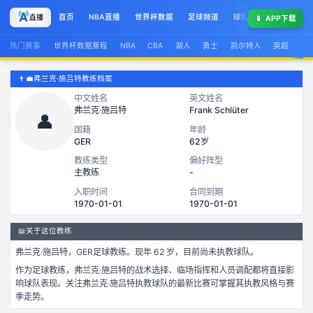
首页
NBA直播
世界杯数据
足球频道
球队榜
球星集锦
📱
APP下载
热门赛事
世界杯数据赛程
NBA
CBA
湖人
勇士
凯尔特人
英超
西
👨‍💼
弗兰克·施吕特教练档案
中文姓名
英文姓名
弗兰克·施吕特
Frank Schlüter
👤
国籍
年龄
GER
62岁
教练类型
偏好阵型
主教练
-
入职时间
合同到期
1970-01-01
1970-01-01
📖
关于这位教练
弗兰克·施吕特
，
GER
足球
教练。
现年 62 岁，
目前尚未执教球队。
作为
足球
教练，
弗兰克·施吕特
的战术选择、临场指挥和人员调配都将直接影
响球队表现。关注
弗兰克·施吕特
执教球队的最新比赛可掌握其执教风格与赛
季走势。