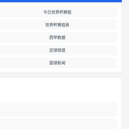
今日世界杯赛程
世界杯赛程表
西甲数据
足球频道
篮球新闻