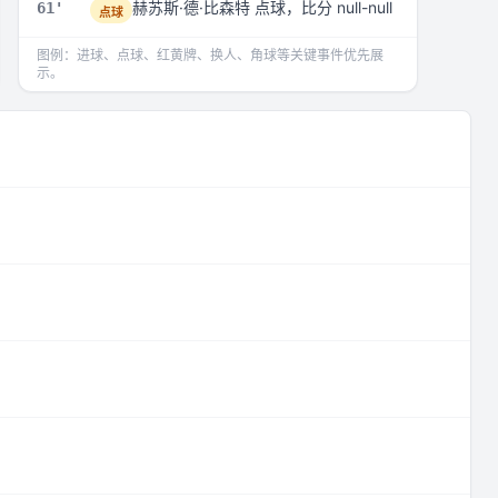
赫苏斯·德·比森特 点球，比分 null-null
61'
点球
图例：进球、点球、红黄牌、换人、角球等关键事件优先展
示。