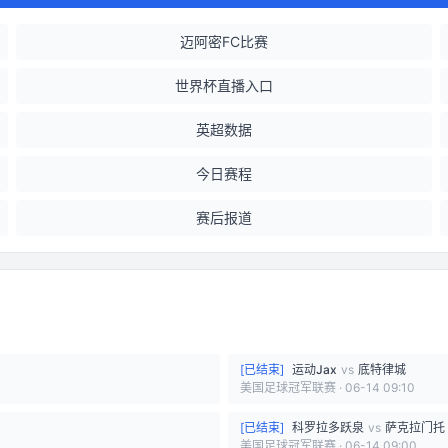
迈阿密FC比赛
世界杯直播入口
英超数据
今日赛程
赛后报道
[
已结束
]
运动Jax
vs
底特律城
美国足球冠军联赛
·
06-14 09:10
[
已结束
]
科罗拉多跃泉
vs
萨克拉门托
美国足球冠军联赛
·
06-14 09:00