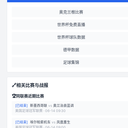
奥克兰根比赛
世界杯免费直播
世界杯球队数据
德甲数据
足球集锦
🔗
相关比赛与战报
🏆
同联赛近期比赛
[
已结束
]
新墨西哥联
vs
奥兰治县蓝调
美国足球冠军联赛
·
06-14 09:30
[
已结束
]
埃尔帕索机车
vs
凤凰重生
美国足球冠军联赛
·
06-14 09:00