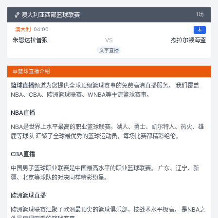
🏀
澳大利亚西部篮球联赛
1
场
澳大利
04:00
未
朱恩达拉普狼
VS
杰拉尔顿海盗
文字直播
📖
篮球直播介绍
篮球直播
频道为您提供全球顶级篮球赛事的免费高清直播服务。 我们覆盖
NBA、CBA、欧洲篮球联赛、WNBA等主流篮球赛事。
NBA直播
NBA是世界上水平最高的职业篮球联赛。湖人、勇士、凯尔特人、热火、雄
鹿等球队 汇聚了全球最优秀的篮球运动员，每场比赛都精彩绝伦。
CBA直播
中国男子篮球职业联赛是中国最高水平的职业篮球联赛。 广东、辽宁、新
疆、北京等球队的对决同样精彩纷呈。
欧洲篮球直播
欧洲篮球联赛汇聚了欧洲最顶尖的篮球俱乐部，技战术水平极高， 是NBA之