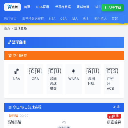
首页
NBA直播
世界杯数据
足球频道
球队榜
球星集锦
📱
APP下载
热门赛事
世界杯数据赛程
NBA
CBA
湖人
勇士
凯尔特人
英超
西
首页
>
篮球直播
篮球直播 - NBA CBA 篮球赛事免费高清直播
🏀
篮球直播
🏆 热门联赛
🏀
🇨🇳
🇪🇺
👩
🇦🇺
🇪🇸
NBA
CBA
欧洲
WNBA
澳洲
西班
篮球
NBL
牙
联赛
ACB
📅 今日/明日篮球赛程
41
场
智利篮
00:00
直播
高路高路
VS
康塞普森
文字直播