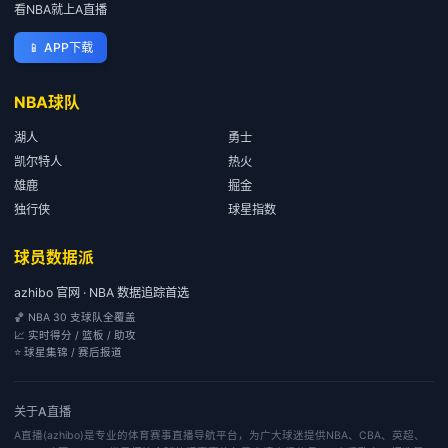
看NBA就上A直播
📱
APP下载
NBA球队
湖人
勇士
凯尔特人
热火
雄鹿
掘金
独行侠
球星指数
球员数据派
azhibo 官网 · NBA 数据追踪首选
🏀 NBA 30 支球队全覆盖
📈 实时得分 / 篮板 / 助攻
⭐ 球星集锦 / 赛后报道
关于
A直播
A直播(azhibo)是专业的体育赛事直播导航平台，为广大球迷提供NBA、CBA、英超、