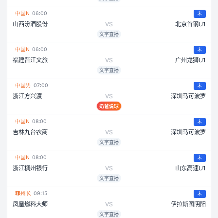
中国N
06:00
未
山西汾酒股份
VS
北京首钢U1
文字直播
中国N
06:00
未
福建晋江文旅
VS
广州龙狮U1
文字直播
中国男
07:00
未
浙江方兴渡
VS
深圳马可波罗
奶爸说球
中国N
08:00
未
吉林九台农商
VS
深圳马可波罗
文字直播
中国N
08:00
未
浙江稠州银行
VS
山东高速U1
文字直播
菲州长
09:15
未
凤凰燃料大师
VS
伊拉斯图阴阳
文字直播