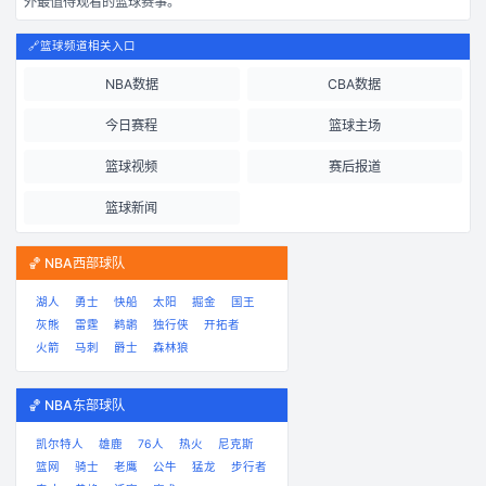
外最值得观看的篮球赛事。
🔗
篮球频道相关入口
NBA数据
CBA数据
今日赛程
篮球主场
篮球视频
赛后报道
篮球新闻
🏀 NBA西部球队
湖人
勇士
快船
太阳
掘金
国王
灰熊
雷霆
鹈鹕
独行侠
开拓者
火箭
马刺
爵士
森林狼
🏀 NBA东部球队
凯尔特人
雄鹿
76人
热火
尼克斯
篮网
骑士
老鹰
公牛
猛龙
步行者