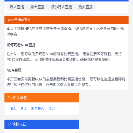
湖人
直播
勇士
直播
凯尔特人
直播
热火
直播
📖
关于NBA直播
本页面提供
NBA
的所有比赛免费高清直播。
NBA是世界上水平最高的职业篮
球联赛
如何观看
NBA
直播
在本站，您可以免费观看
NBA
的所有比赛直播。 无需注册即可观看，支持
PC端和移动端。 我们提供多条高清直播线路，确保您的观看体验。
NBA
赛程
本页面会实时更新
NBA
的最新赛程和比赛直播信息。 您可以在这里查看即将
进行和正在进行的比赛，点击即可进入直播页面观看。
🏷️ 相关标签
湖人
勇士
凯尔特人
热火
🔗 快捷入口