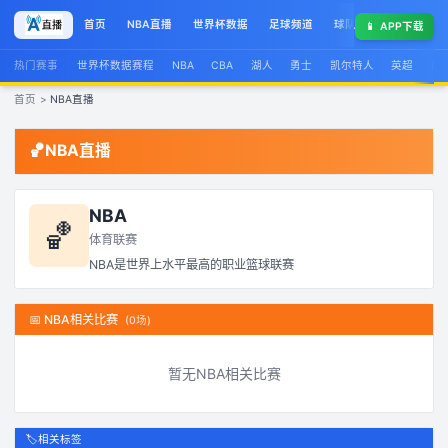
首页
NBA直播
世界杯数据
足球频道
球队榜
球星集锦
📱
APP下载
热门赛事
世界杯数据赛程
NBA
CBA
湖人
勇士
凯尔特人
英超
西
首页
>
NBA直播
🏀
NBA直播
NBA
🏀
体育联赛
NBA是世界上水平最高的职业篮球联赛
📅
NBA相关比赛
(
0
场)
暂无
NBA
相关比赛
🏷️
相关标签