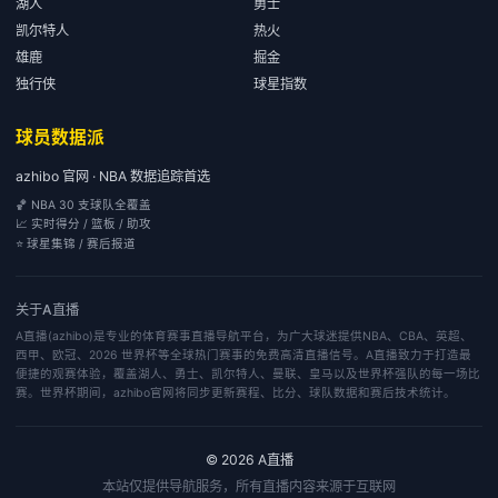
湖人
勇士
凯尔特人
热火
雄鹿
掘金
独行侠
球星指数
球员数据派
azhibo 官网 · NBA 数据追踪首选
🏀 NBA 30 支球队全覆盖
📈 实时得分 / 篮板 / 助攻
⭐ 球星集锦 / 赛后报道
关于
A直播
A直播(azhibo)是专业的体育赛事直播导航平台，为广大球迷提供NBA、CBA、英超、
西甲、欧冠、2026 世界杯等全球热门赛事的免费高清直播信号。A直播致力于打造最
便捷的观赛体验，覆盖湖人、勇士、凯尔特人、曼联、皇马以及世界杯强队的每一场比
赛。世界杯期间，azhibo官网将同步更新赛程、比分、球队数据和赛后技术统计。
©
2026
A直播
本站仅提供导航服务，所有直播内容来源于互联网