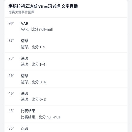
堪培拉祖云达斯
vs
古玛老虎
文字直播
比赛关键事件回顾
90'
VAR
VAR，比分 null-null
87'
进球
进球，比分 1-5
73'
进球
进球，比分 1-4
50'
进球
进球，比分 0-4
46'
进球
进球，比分 0-3
45'
比赛结束
比赛结束，比分 null-null
35'
点球