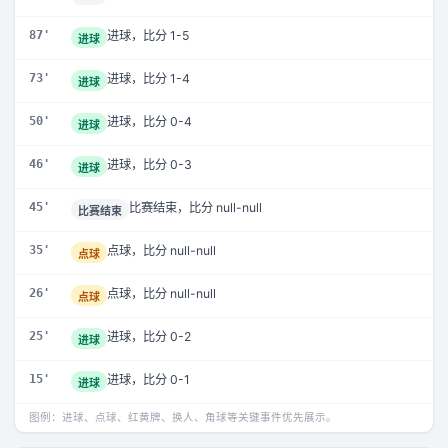
87'
进球，比分 1-5
进球
73'
进球，比分 1-4
进球
50'
进球，比分 0-4
进球
46'
进球，比分 0-3
进球
45'
比赛结束，比分 null-null
比赛结束
35'
点球，比分 null-null
点球
26'
点球，比分 null-null
点球
25'
进球，比分 0-2
进球
15'
进球，比分 0-1
进球
图例：进球、点球、红黄牌、换人、角球等关键事件优先展示。