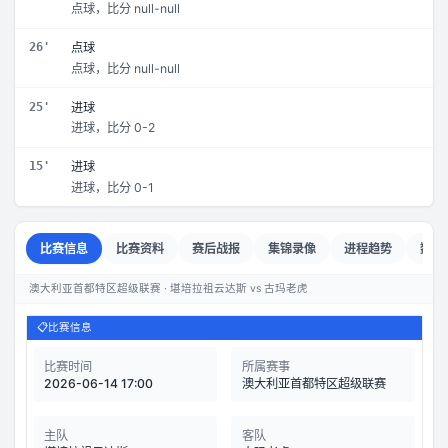
点球，比分 null-null
26'
点球
点球，比分 null-null
25'
进球
进球，比分 0-2
15'
进球
进球，比分 0-1
比赛信息
比赛资料
赛后战报
集锦录像
进程趋势
数据
澳大利亚首都特区超级联赛 · 堪培拉祖云达斯 vs 古玛老虎
📋
比赛信息
比赛时间
所属赛事
2026-06-14 17:00
澳大利亚首都特区超级联赛
主队
客队