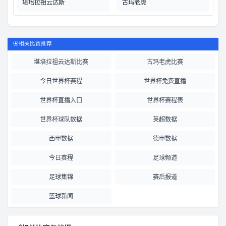
堪培拉祖云达斯
古玛老虎
⚽
相关比赛推荐
堪培拉祖云达斯比赛
古玛老虎比赛
今日世界杯赛程
世界杯免费直播
世界杯直播入口
世界杯赛程表
世界杯球队数据
英超数据
西甲数据
德甲数据
今日赛程
足球频道
足球集锦
赛后报道
篮球新闻