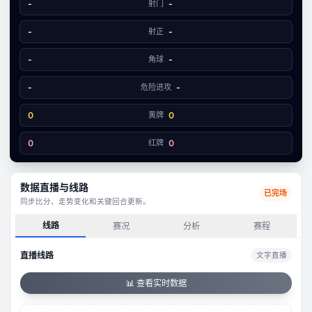
文字数据同步
-
射门
-
1
5
-
射正
-
-
角球
-
-
危险进攻
-
0
黄牌
0
0
红牌
0
数据直播与线路
已完场
同步比分、走势变化和关键回合更新。
线路
赛况
分析
赛程
直播线路
文字直播
📊 查看实时数据