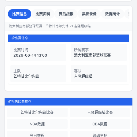
比赛信息
比赛资料
赛后战报
集锦录像
数据统计
赛前
澳大利亚南部篮球联赛 · 芒特甘比尔先锋 vs 吉隆超级猫
📋
比赛信息
比赛时间
所属赛事
2026-06-14 13:00
澳大利亚南部篮球联赛
主队
客队
芒特甘比尔先锋
吉隆超级猫
🏀
相关比赛推荐
芒特甘比尔先锋比赛
吉隆超级猫比赛
NBA数据
CBA数据
今日赛程
篮球主场