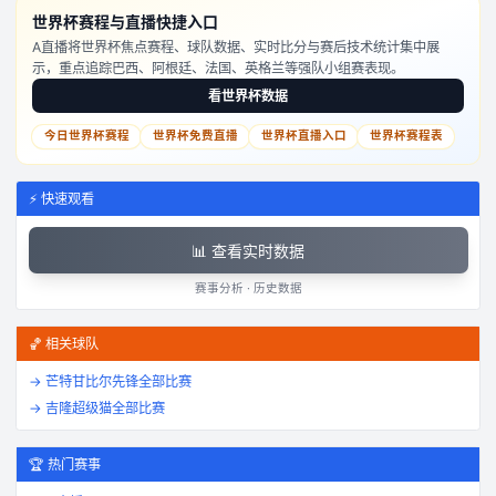
世界杯赛程与直播快捷入口
A直播将世界杯焦点赛程、球队数据、实时比分与赛后技术统计集中展
示，重点追踪巴西、阿根廷、法国、英格兰等强队小组赛表现。
看世界杯数据
今日世界杯赛程
世界杯免费直播
世界杯直播入口
世界杯赛程表
⚡ 快速观看
📊 查看实时数据
赛事分析 · 历史数据
🏀 相关球队
→
芒特甘比尔先锋
全部比赛
→
吉隆超级猫
全部比赛
🏆 热门赛事