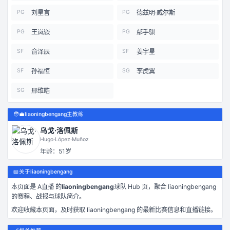
刘星言
德兹明·威尔斯
PG
PG
王岚嵚
鄢手骐
PG
PG
俞泽辰
姜宇星
SF
SF
孙福恒
李虎翼
SF
SG
邢维皓
SG
🧑‍💼
liaoningbengang主教练
乌戈·洛佩斯
Hugo·López·Muñoz
年龄：
51
岁
📖
关于liaoningbengang
本页面是
A直播
的
liaoningbengang
球队 Hub 页，聚合
liaoningbengang
的赛程、战报与球队简介。
欢迎收藏本页面，及时获取
liaoningbengang
的最新比赛信息和直播链接。