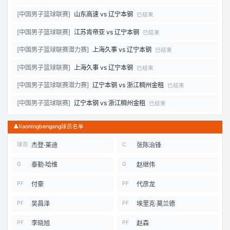
[
中国男子篮球联赛
]
山东高速
vs
辽宁本钢
已结束
[
中国男子篮球联赛
]
江苏肯帝亚
vs
辽宁本钢
已结束
[
中国男子篮球联赛潜力赛
]
上海久事
vs
辽宁本钢
已结束
[
中国男子篮球联赛
]
上海久事
vs
辽宁本钢
已结束
[
中国男子篮球联赛潜力赛
]
辽宁本钢
vs
浙江稠州金租
已结束
[
中国男子篮球联赛
]
辽宁本钢
vs
浙江稠州金租
已结束
👤
liaoningbengang球员名单
杰登·莱迪
张陈治锋
球员
C
泰勒·哈维
赵继伟
G
G
付豪
代彦龙
PF
PF
吴昌泽
埃里克·莫兰德
PF
PF
李晓旭
赵森
PF
PF