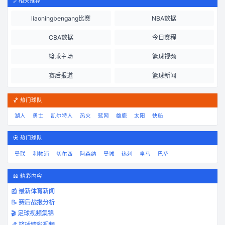
🔗
相关推荐
liaoningbengang比赛
NBA数据
CBA数据
今日赛程
篮球主场
篮球视频
赛后报道
篮球新闻
🏀 热门球队
湖人
勇士
凯尔特人
热火
篮网
雄鹿
太阳
快船
⚽ 热门球队
曼联
利物浦
切尔西
阿森纳
曼城
热刺
皇马
巴萨
📖 精彩内容
📰 最新体育新闻
📝 赛后战报分析
🎬 足球视频集锦
🏀 篮球精彩视频