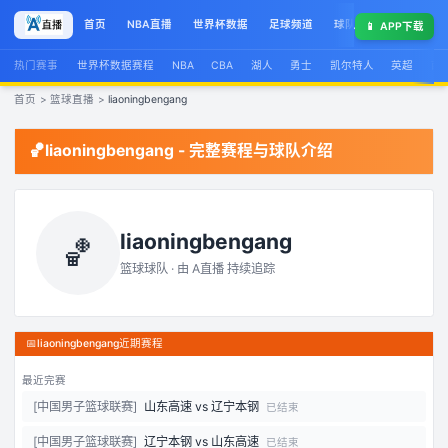
首页
NBA直播
世界杯数据
足球频道
球队榜
球星集锦
📱
APP下载
热门赛事
世界杯数据赛程
NBA
CBA
湖人
勇士
凯尔特人
英超
西
首页
>
篮球直播
>
liaoningbengang
🏀
liaoningbengang
- 完整赛程与球队介绍
liaoningbengang
🏀
篮球球队 · 由
A直播
持续追踪
📅
liaoningbengang近期赛程
最近完赛
[
中国男子篮球联赛
]
山东高速
vs
辽宁本钢
已结束
[
中国男子篮球联赛
]
辽宁本钢
vs
山东高速
已结束