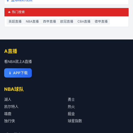
🔥 热门搜索
英超直播
NBA直播
西甲直播
欧冠直播
CBA直播
德甲直播
A直播
看NBA就上A直播
📱
APP下载
NBA球队
湖人
勇士
凯尔特人
热火
雄鹿
掘金
独行侠
球星指数