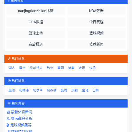
🔗
相关推荐
nanjingtianzhilan比赛
NBA数据
CBA数据
今日赛程
篮球主场
篮球视频
赛后报道
篮球新闻
🏀 热门球队
湖人
勇士
凯尔特人
热火
篮网
雄鹿
太阳
快船
⚽ 热门球队
曼联
利物浦
切尔西
阿森纳
曼城
热刺
皇马
巴萨
📖 精彩内容
📰 最新体育新闻
📝 赛后战报分析
🎬 足球视频集锦
🏀 篮球精彩视频