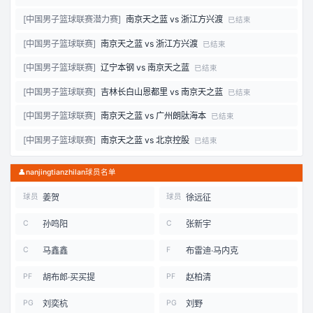
[
中国男子篮球联赛潜力赛
]
南京天之蓝
vs
浙江方兴渡
已结束
[
中国男子篮球联赛
]
南京天之蓝
vs
浙江方兴渡
已结束
[
中国男子篮球联赛
]
辽宁本钢
vs
南京天之蓝
已结束
[
中国男子篮球联赛
]
吉林长白山恩都里
vs
南京天之蓝
已结束
[
中国男子篮球联赛
]
南京天之蓝
vs
广州朗肽海本
已结束
[
中国男子篮球联赛
]
南京天之蓝
vs
北京控股
已结束
👤
nanjingtianzhilan球员名单
姜贺
徐远征
球员
球员
孙鸣阳
张新宇
C
C
马鑫鑫
布雷迪·马内克
C
F
胡布郎·买买提
赵柏清
PF
PF
刘奕杭
刘野
PG
PG