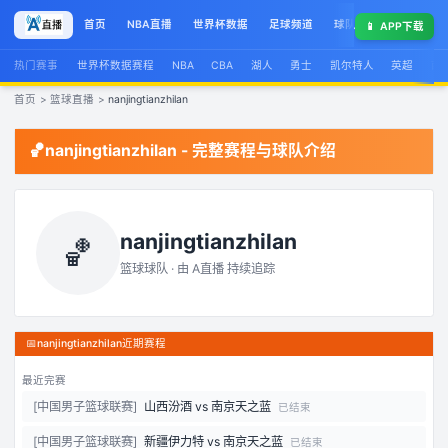
首页
NBA直播
世界杯数据
足球频道
球队榜
球星集锦
📱
APP下载
热门赛事
世界杯数据赛程
NBA
CBA
湖人
勇士
凯尔特人
英超
西
首页
>
篮球直播
>
nanjingtianzhilan
🏀
nanjingtianzhilan
- 完整赛程与球队介绍
nanjingtianzhilan
🏀
篮球球队 · 由
A直播
持续追踪
📅
nanjingtianzhilan近期赛程
最近完赛
[
中国男子篮球联赛
]
山西汾酒
vs
南京天之蓝
已结束
[
中国男子篮球联赛
]
新疆伊力特
vs
南京天之蓝
已结束