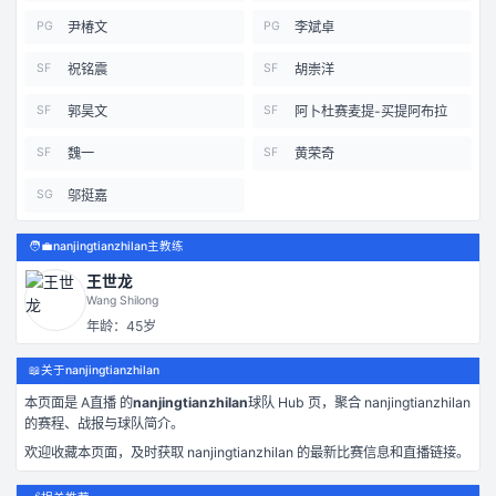
尹椿文
李斌卓
PG
PG
祝铭震
胡崇洋
SF
SF
郭昊文
阿卜杜赛麦提-买提阿布拉
SF
SF
魏一
黄荣奇
SF
SF
邬挺嘉
SG
🧑‍💼
nanjingtianzhilan主教练
王世龙
Wang Shilong
年龄：
45
岁
📖
关于nanjingtianzhilan
本页面是
A直播
的
nanjingtianzhilan
球队 Hub 页，聚合
nanjingtianzhilan
的赛程、战报与球队简介。
欢迎收藏本页面，及时获取
nanjingtianzhilan
的最新比赛信息和直播链接。