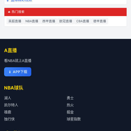
🔥 热门搜索
英超直播
NBA直播
西甲直播
欧冠直播
CBA直播
德甲直播
A直播
看NBA就上A直播
📱
APP下载
NBA球队
湖人
勇士
凯尔特人
热火
雄鹿
掘金
独行侠
球星指数