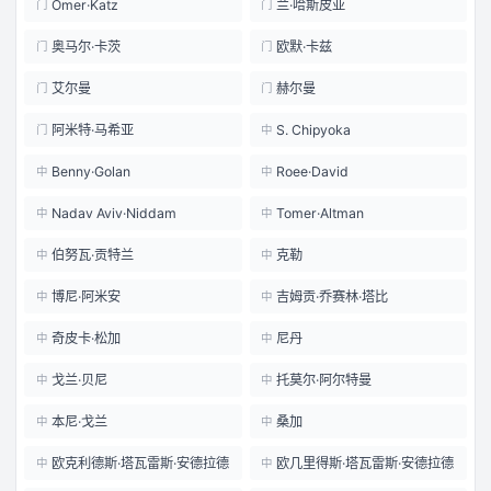
Omer·Katz
兰·哈斯皮亚
门
门
奥马尔·卡茨
欧默·卡兹
门
门
艾尔曼
赫尔曼
门
门
阿米特·马希亚
S. Chipyoka
门
中
Benny·Golan
Roee·David
中
中
Nadav Aviv·Niddam
Tomer·Altman
中
中
伯努瓦·贡特兰
克勒
中
中
博尼·阿米安
吉姆贡·乔赛林·塔比
中
中
奇皮卡·松加
尼丹
中
中
戈兰·贝尼
托莫尔·阿尔特曼
中
中
本尼·戈兰
桑加
中
中
欧克利德斯·塔瓦雷斯·安德拉德
欧几里得斯·塔瓦雷斯·安德拉德
中
中