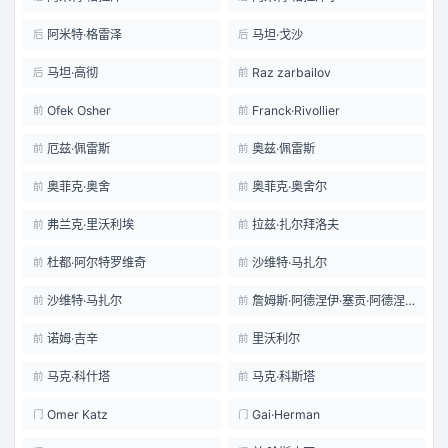
阿米特·格雷泽
马坦·戈沙
后
后
马坦·高彻
Raz zarbailov
后
前
Ofek Osher
Franck·Rivollier
前
前
厄兹·佩雷斯
奥兹·佩雷斯
前
前
奥菲克·奥舍
奥菲克·奥舍尔
前
前
弗兰克·里沃利埃
拉兹·扎尔拜洛夫
前
前
杜都·阿尔特罗维奇
沙维特·马扎尔
前
前
沙维特·马扎尔
詹姆斯·阿德涅伊·塞贡·阿德涅伊
前
前
诺姆·吉辛
里沃利尔
前
前
马克·科什塔
马克·科斯塔
前
前
Omer Katz
Gai·Herman
门
门