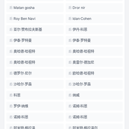
Matan gosha
Dror nir
后
后
Roy Ben Navi
Idan·Cohen
后
后
亚尔·赞布拉夫斯基
伊丹·科恩
后
后
伊泰·罗特曼
伊泰·罗特曼
后
后
奥哈德·哈祖特
奥哈德·哈祖特
后
后
奥哈德·哈祖特
奥雷尔·德加尼
后
后
德罗尔·尼尔
欧哈德·哈祖特
后
后
沙哈尔·罗森
沙哈尔·罗森
后
后
科恩
纳威
后
后
罗伊·纳维
诺姆·科恩
后
后
诺姆·科恩
诺姆·科恩
后
后
阿米特·格拉泽
阿米特·格拉泽尔
后
后