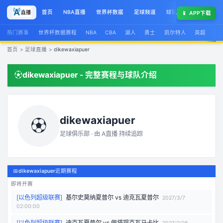
首页
NBA直播
世界杯数据
足球频道
球队榜
球星集锦
📱
APP下载
热门赛事
世界杯数据赛程
NBA
CBA
湖人
勇士
凯尔特人
英超
西
首页
>
足球直播
>
dikewaxiapuer
⚽
dikewaxiapuer
- 完整赛程与球队介绍
dikewaxiapuer
⚽
足球俱乐部 · 由
A直播
持续追踪
📅
dikewaxiapuer近期赛程
即将开赛
[
以色列超级联赛
]
基尔史莫纳夏普尔
vs
迪克瓦夏普尔
2027/3/7
02:00:00
[
以色列超级联赛
]
迪克瓦夏普尔
vs
佩塔提克瓦马卡比