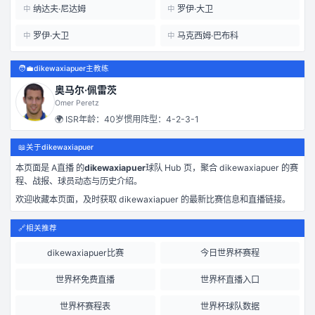
纳达夫·尼达姆
罗伊·大卫
中
中
罗伊·大卫
马克西姆·巴布科
中
中
🧑‍💼
dikewaxiapuer主教练
奥马尔·佩雷茨
Omer Peretz
🌍
ISR
年龄：
40
岁
惯用阵型：
4-2-3-1
📖
关于dikewaxiapuer
本页面是
A直播
的
dikewaxiapuer
球队 Hub 页，聚合
dikewaxiapuer
的赛
程、战报、球员动态与历史介绍。
欢迎收藏本页面，及时获取
dikewaxiapuer
的最新比赛信息和直播链接。
🔗
相关推荐
dikewaxiapuer比赛
今日世界杯赛程
世界杯免费直播
世界杯直播入口
世界杯赛程表
世界杯球队数据