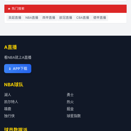
🔥 热门搜索
英超直播
NBA直播
西甲直播
欧冠直播
CBA直播
德甲直播
A直播
看NBA就上A直播
📱
APP下载
NBA球队
湖人
勇士
凯尔特人
热火
雄鹿
掘金
独行侠
球星指数
球员数据派