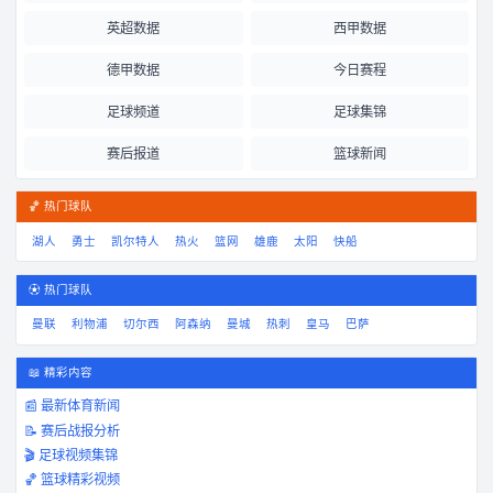
英超数据
西甲数据
德甲数据
今日赛程
足球频道
足球集锦
赛后报道
篮球新闻
🏀 热门球队
湖人
勇士
凯尔特人
热火
篮网
雄鹿
太阳
快船
⚽ 热门球队
曼联
利物浦
切尔西
阿森纳
曼城
热刺
皇马
巴萨
📖 精彩内容
📰 最新体育新闻
📝 赛后战报分析
🎬 足球视频集锦
🏀 篮球精彩视频