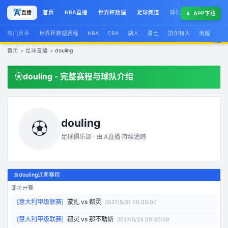
首页
NBA直播
世界杯数据
足球频道
球队榜
球星集锦
📱
APP下载
热门赛事
世界杯数据赛程
NBA
CBA
湖人
勇士
凯尔特人
英超
西
首页
>
足球直播
>
douling
⚽
douling
- 完整赛程与球队介绍
douling
⚽
足球俱乐部 · 由
A直播
持续追踪
📅
douling近期赛程
即将开赛
[
意大利甲级联赛
]
蒙扎
vs
都灵
2027/5/31 00:30:00
[
意大利甲级联赛
]
都灵
vs
那不勒斯
2027/5/24 00:30:00