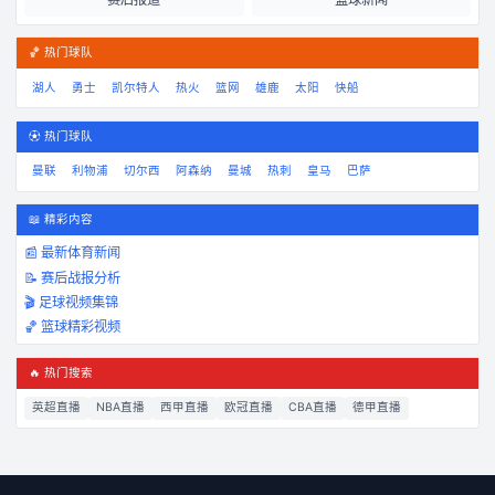
🏀 热门球队
湖人
勇士
凯尔特人
热火
篮网
雄鹿
太阳
快船
⚽ 热门球队
曼联
利物浦
切尔西
阿森纳
曼城
热刺
皇马
巴萨
📖 精彩内容
📰 最新体育新闻
📝 赛后战报分析
🎬 足球视频集锦
🏀 篮球精彩视频
🔥 热门搜索
英超直播
NBA直播
西甲直播
欧冠直播
CBA直播
德甲直播