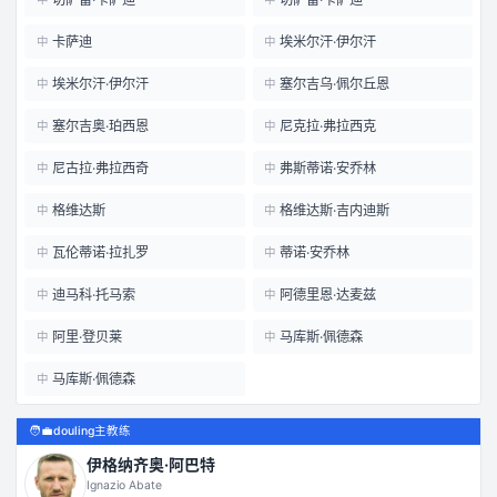
卡萨迪
埃米尔汗·伊尔汗
中
中
埃米尔汗·伊尔汗
塞尔吉乌·佩尔丘恩
中
中
塞尔吉奥·珀西恩
尼克拉·弗拉西克
中
中
尼古拉·弗拉西奇
弗斯蒂诺·安乔林
中
中
格维达斯
格维达斯·吉内迪斯
中
中
瓦伦蒂诺·拉扎罗
蒂诺·安乔林
中
中
迪马科·托马索
阿德里恩·达麦兹
中
中
阿里·登贝莱
马库斯·佩德森
中
中
马库斯·佩德森
中
🧑‍💼
douling主教练
伊格纳齐奥·阿巴特
Ignazio Abate