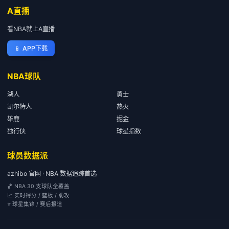
A直播
看NBA就上A直播
📱
APP下载
NBA球队
湖人
勇士
凯尔特人
热火
雄鹿
掘金
独行侠
球星指数
球员数据派
azhibo 官网 · NBA 数据追踪首选
🏀 NBA 30 支球队全覆盖
📈 实时得分 / 篮板 / 助攻
⭐ 球星集锦 / 赛后报道