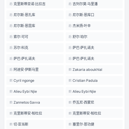
克里斯蒂亚诺·比拉吉
吉列尔莫·马里潘
后
后
尼尔斯·恩孔库
尼尔斯·恩库口
后
后
尼尔斯·恩昆库
杰米扬·叶辛
后
后
索尔·可可
舒尔·珀尔
后
后
苏尔·科克
萨巴·萨扎诺夫
后
后
萨巴·萨扎诺夫
萨巴·萨扎诺夫
后
后
阿迪安·伊斯马里
Zakaria aboukhlal
后
前
Cyril ngonge
Cristian Padula
前
前
Alieu Eybi Njie
Alieu Eybi·Njie
前
前
Zannetos·Savva
乔瓦尼·西蒙尼
前
前
克里斯蒂安·帕杜拉
克里斯蒂安·帕杜拉
前
前
切·亚当斯
塞里尔·恩功捷
前
前