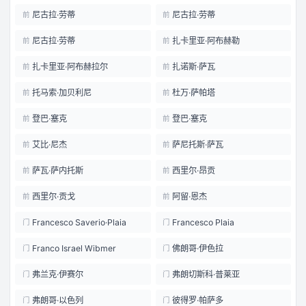
尼古拉·劳蒂
尼古拉·劳蒂
前
前
尼古拉·劳蒂
扎卡里亚·阿布赫勒
前
前
扎卡里亚·阿布赫拉尔
扎诺斯·萨瓦
前
前
托马索·加贝利尼
杜万·萨帕塔
前
前
登巴·塞克
登巴·塞克
前
前
艾比·尼杰
萨尼托斯·萨瓦
前
前
萨瓦·萨内托斯
西里尔·昂贡
前
前
西里尔·贡戈
阿留·恩杰
前
前
Francesco Saverio·Plaia
Francesco Plaia
门
门
Franco Israel Wibmer
佛朗哥·伊色拉
门
门
弗兰克·伊赛尔
弗朗切斯科·普莱亚
门
门
弗朗哥·以色列
彼得罗·帕萨多
门
门