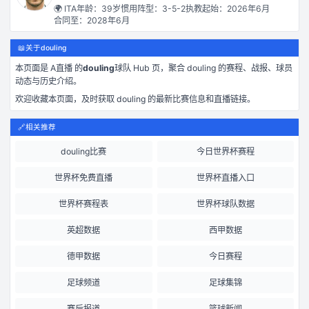
🌍
ITA
年龄：
39
岁
惯用阵型：
3-5-2
执教起始：
2026年6月
合同至：
2028年6月
📖
关于douling
本页面是
A直播
的
douling
球队 Hub 页，聚合
douling
的赛程、战报、球员
动态与历史介绍。
欢迎收藏本页面，及时获取
douling
的最新比赛信息和直播链接。
🔗
相关推荐
douling比赛
今日世界杯赛程
世界杯免费直播
世界杯直播入口
世界杯赛程表
世界杯球队数据
英超数据
西甲数据
德甲数据
今日赛程
足球频道
足球集锦
赛后报道
篮球新闻