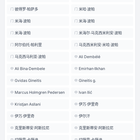
彼得罗·帕萨多
米哈·波帕
门
门
米海·波帕
米海·波帕
门
门
米海·波帕
米海尔·马克西米利安·波帕
门
门
阿尔伯托·帕利里
马克西米利安·米哈·波帕
门
门
马克西马利亚·波帕
Ali Dembélé
门
中
Ali Bina·Dembele
Emirhan·Ilkhan
中
中
Gvidas Gineitis
Gineitis g.
中
中
Marcus Holmgren Pedersen
Ivan Ilić
中
中
Kristjan Asllani
伊万·伊里奇
中
中
伊万·伊里奇
伊尔汗
中
中
克里斯蒂安·阿斯拉尼
克里斯蒂安·阿斯拉尼
中
中
切萨雷·卡萨迪
切萨雷·卡萨迪
中
中