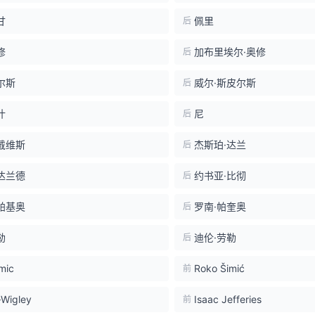
甘
佩里
后
修
加布里埃尔·奥修
后
尔斯
威尔·斯皮尔斯
后
什
尼
后
戴维斯
杰斯珀·达兰
后
达兰德
约书亚·比彻
后
帕基奥
罗南·帕奎奥
后
勒
迪伦·劳勒
后
mic
Roko Šimić
前
·Wigley
Isaac Jefferies
前