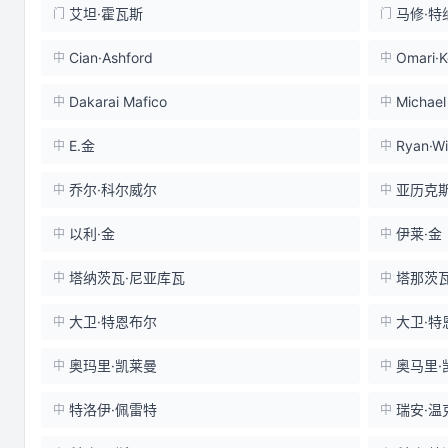
艾坦·霍瓦斯
马修·特
门
门
Cian·Ashford
Omari·K
中
中
Dakarai Mafico
Michael
中
中
E.金
Ryan·Wi
中
中
乔尔·科尔威尔
亚历克斯
中
中
以利·金
伊莱·金
中
中
塔纳茨瓦·尼亚库瓦
塔那茨瓦
中
中
大卫·特恩布尔
大卫·特
中
中
奥玛里·凯莱曼
奥马里·
中
中
特洛伊·佩雷特
瑞安·温
中
中