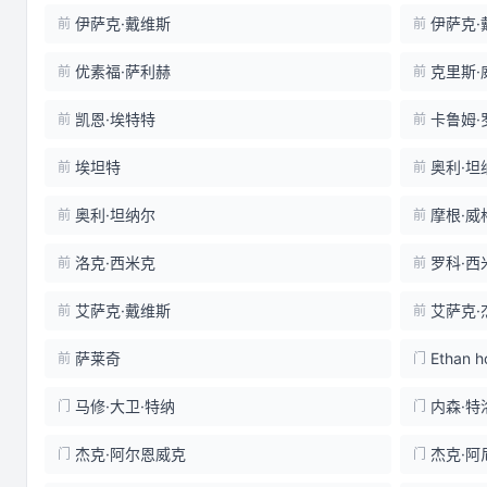
伊萨克·戴维斯
伊萨克·
前
前
优素福·萨利赫
克里斯·
前
前
凯恩·埃特特
卡鲁姆·
前
前
埃坦特
奥利·坦
前
前
奥利·坦纳尔
摩根·威
前
前
洛克·西米克
罗科·西
前
前
艾萨克·戴维斯
艾萨克·
前
前
萨莱奇
Ethan h
前
门
马修·大卫·特纳
内森·特
门
门
杰克·阿尔恩威克
杰克·阿
门
门