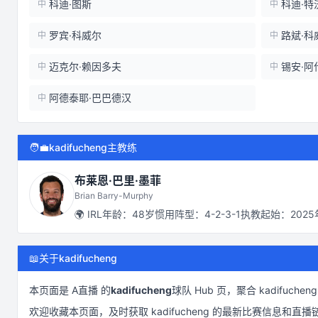
科迪·图斯
科迪·特
中
中
罗宾·科威尔
路斌·科
中
中
迈克尔·赖因多夫
锡安·阿
中
中
阿德泰耶·巴巴德汉
中
🧑‍💼
kadifucheng主教练
布莱恩·巴里·墨菲
Brian Barry-Murphy
🌍
IRL
年龄：
48
岁
惯用阵型：
4-2-3-1
执教起始：
202
📖
关于kadifucheng
本页面是
A直播
的
kadifucheng
球队 Hub 页，聚合
kadifucheng
欢迎收藏本页面，及时获取
kadifucheng
的最新比赛信息和直播