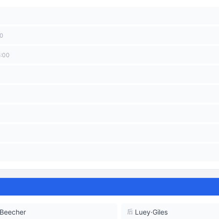
00
5:00
·Beecher
Luey·Giles
后