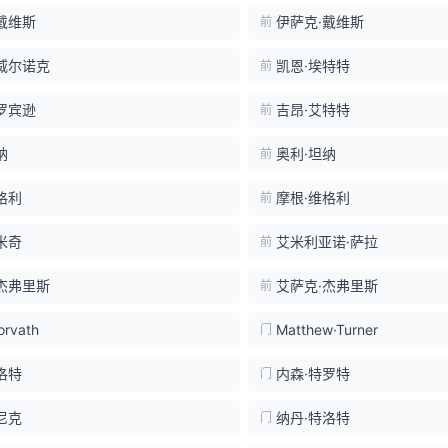
戴维斯
伊萨克·戴维斯
前
威尔诺克
凯恩·埃特特
前
罗宾逊
吉昂·艾特特
前
纳
奥利·坦纳
前
格利
摩根·维格利
前
米奇
艾米利亚诺·萨拉
前
杰弗里斯
艾萨克·杰弗里斯
前
orvath
Matthew·Turner
门
洛特
内森·特罗特
门
尼克
纳丹·特洛特
门