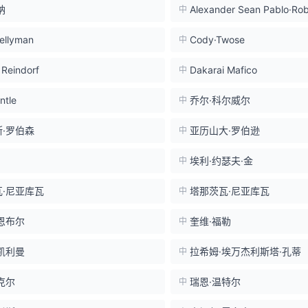
纳
Alexander Sean Pablo·Rob
中
ellyman
Cody·Twose
中
 Reindorf
Dakarai Mafico
中
ntle
乔尔·科尔威尔
中
·罗伯森
亚历山大·罗伯逊
中
埃利·约瑟夫·金
中
·尼亚库瓦
塔那茨瓦·尼亚库瓦
中
恩布尔
奎维·福勒
中
凯利曼
拉希姆·埃万杰利斯塔·孔蒂
中
克尔
瑞恩·温特尔
中