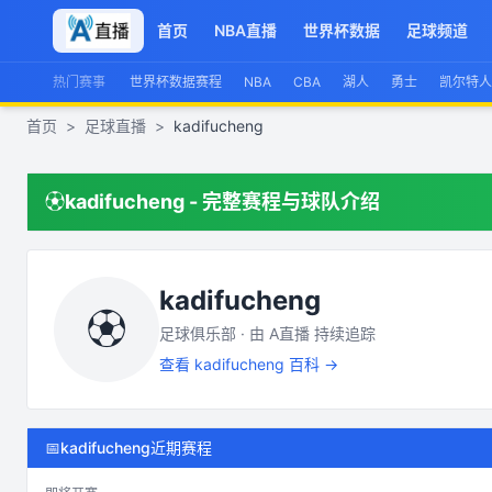
首页
NBA直播
世界杯数据
足球频道
热门赛事
世界杯数据赛程
NBA
CBA
湖人
勇士
凯尔特人
首页
>
足球直播
>
kadifucheng
⚽
kadifucheng
- 完整赛程与球队介绍
kadifucheng
⚽
足球俱乐部 · 由
A直播
持续追踪
查看
kadifucheng
百科 →
📅
kadifucheng近期赛程