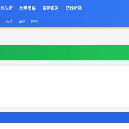
球队榜
球星集锦
赛后报道
篮球新闻
英超
西甲
欧冠