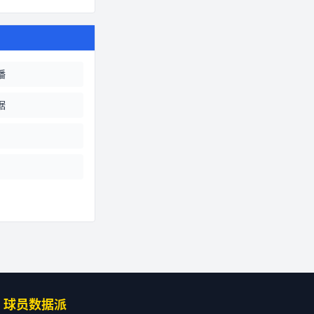
播
据
球员数据派