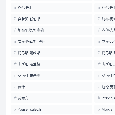
乔尔·巴甘
乔尔·巴
后
后
克劳姆·钱伯斯
加布·奥
后
后
加布里埃尔·奥修
卢伊·吉
后
后
威廉·托马斯-费什
威廉·菲
后
后
托马斯·戴维斯
托马斯·
后
后
杰斯珀·达兰德
杰斯珀·
后
后
罗南·卡帕基奥
罗南·卡
后
后
费什
迪伦·劳
后
后
黃添喜
Roko Si
后
前
Yousef salech
Morgan
前
前