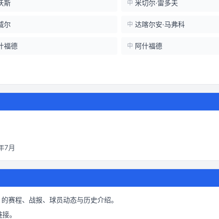
沃斯
米切尔·雷多夫
中
威尔
达喀尔安·马弗科
中
什福德
阿什福德
中
5年7月
的赛程、战报、球员动态与历史介绍。
链接。