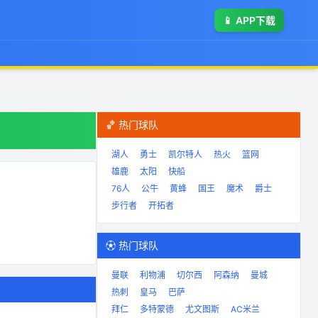
📱
APP下载
🏀 热门球队
湖人
勇士
凯尔特人
热火
篮网
雄鹿
太阳
快船
76人
公牛
黄蜂
国王
魔术
爵士
步行者
开拓者
⚽ 热门球队
曼联
利物浦
切尔西
阿森纳
曼城
热刺
皇马
巴萨
拜仁
多特蒙德
尤文图斯
AC米兰