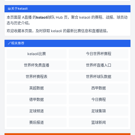
📖
关于kelaoli
本页面是
A直播
的
kelaoli
球队 Hub 页，聚合
kelaoli
的赛程、战报、球员动
态与历史介绍。
欢迎收藏本页面，及时获取
kelaoli
的最新比赛信息和直播链接。
🔗
相关推荐
kelaoli比赛
今日世界杯赛程
世界杯免费直播
世界杯直播入口
世界杯赛程表
世界杯球队数据
英超数据
西甲数据
德甲数据
今日赛程
足球频道
足球集锦
赛后报道
篮球新闻