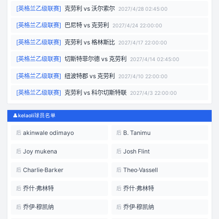
[
英格兰乙级联赛
]
克劳利
vs
沃尔索尔
2027/4/28 02:45:00
[
英格兰乙级联赛
]
巴尼特
vs
克劳利
2027/4/24 22:00:00
[
英格兰乙级联赛
]
克劳利
vs
格林斯比
2027/4/17 22:00:00
[
英格兰乙级联赛
]
切斯特菲尔德
vs
克劳利
2027/4/14 02:45:00
[
英格兰乙级联赛
]
纽波特郡
vs
克劳利
2027/4/10 22:00:00
[
英格兰乙级联赛
]
克劳利
vs
科尔切斯特联
2027/4/3 22:00:00
👤
kelaoli球员名单
akinwale odimayo
B. Tanimu
后
后
Joy mukena
Josh Flint
后
后
Charlie·Barker
Theo·Vassell
后
后
乔什·弗林特
乔什·弗林特
后
后
乔伊·穆凯纳
乔伊·穆凯纳
后
后