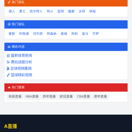
🏀 热门球队
湖人
勇士
凯尔特人
热火
篮网
雄鹿
太阳
快船
⚽ 热门球队
曼联
利物浦
切尔西
阿森纳
曼城
热刺
皇马
巴萨
📖 精彩内容
📰 最新体育新闻
📝 赛后战报分析
🎬 足球视频集锦
🏀 篮球精彩视频
🔥 热门搜索
英超直播
NBA直播
西甲直播
欧冠直播
CBA直播
德甲直播
A直播