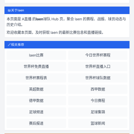
📖
关于laen
本页面是
A直播
的
laen
球队 Hub 页，聚合
laen
的赛程、战报、球员动态与
历史介绍。
欢迎收藏本页面，及时获取
laen
的最新比赛信息和直播链接。
🔗
相关推荐
laen比赛
今日世界杯赛程
世界杯免费直播
世界杯直播入口
世界杯赛程表
世界杯球队数据
英超数据
西甲数据
德甲数据
今日赛程
足球频道
足球集锦
赛后报道
篮球新闻