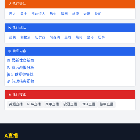
🏀 热门球队
湖人
勇士
凯尔特人
热火
篮网
雄鹿
太阳
快船
⚽ 热门球队
曼联
利物浦
切尔西
阿森纳
曼城
热刺
皇马
巴萨
📖 精彩内容
📰 最新体育新闻
📝 赛后战报分析
🎬 足球视频集锦
🏀 篮球精彩视频
🔥 热门搜索
英超直播
NBA直播
西甲直播
欧冠直播
CBA直播
德甲直播
A直播