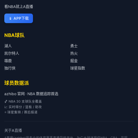
看NBA就上A直播
📱
APP下载
NBA球队
湖人
勇士
凯尔特人
热火
雄鹿
掘金
独行侠
球星指数
球员数据派
azhibo 官网 · NBA 数据追踪首选
🏀 NBA 30 支球队全覆盖
📈 实时得分 / 篮板 / 助攻
⭐ 球星集锦 / 赛后报道
关于
A直播
A直播(azhibo)是专业的体育赛事直播导航平台，为广大球迷提供NBA、CBA、英超、