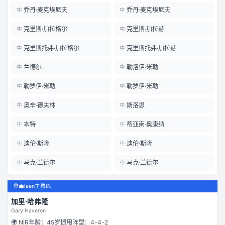
乔丹·麦克埃尼夫
乔丹·麦克埃尼夫
中
中
克里斯·加拉格尔
克里斯·加拉赫
中
中
克里斯托弗·加拉格尔
克里斯托弗·加拉赫
中
中
兰德尔
勒洛伊·米勒
中
中
勒罗伊·米勒
勒罗伊·米勒
中
中
奥辛·德夫林
斯洛恩
中
中
本特
蒂亚南·奥康纳
中
中
迪伦·斯隆
迪伦·斯隆
中
中
马克·兰德尔
马克·兰德尔
中
中
🧑‍💼
laen主教练
加里·哈弗隆
Gary Haveron
🌍
NIR
年龄：
45
岁
惯用阵型：
4-4-2