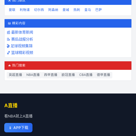
⚽ 热门球队
曼联
利物浦
切尔西
阿森纳
曼城
热刺
皇马
巴萨
📖 精彩内容
📰 最新体育新闻
📝 赛后战报分析
🎬 足球视频集锦
🏀 篮球精彩视频
🔥 热门搜索
英超直播
NBA直播
西甲直播
欧冠直播
CBA直播
德甲直播
A直播
看NBA就上A直播
📱
APP下载