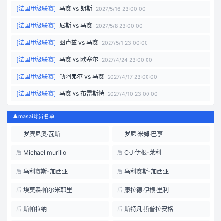
[
法国甲级联赛
]
马赛
vs
朗斯
2027/5/16 23:00:00
[
法国甲级联赛
]
尼斯
vs
马赛
2027/5/8 23:00:00
[
法国甲级联赛
]
图卢兹
vs
马赛
2027/5/1 23:00:00
[
法国甲级联赛
]
马赛
vs
欧塞尔
2027/4/24 23:00:00
[
法国甲级联赛
]
勒阿弗尔
vs
马赛
2027/4/17 23:00:00
[
法国甲级联赛
]
马赛
vs
布雷斯特
2027/4/10 23:00:00
👤
masai球员名单
罗宾尼奥·瓦斯
罗尼·米姆·巴亨
Michael murillo
C·J·伊根-莱利
后
后
乌利赛斯-加西亚
乌利赛斯-加西亚
后
后
埃莫森·帕尔米耶里
康拉德·伊根·里利
后
后
斯帕拉纳
斯特凡·斯普拉安格
后
后