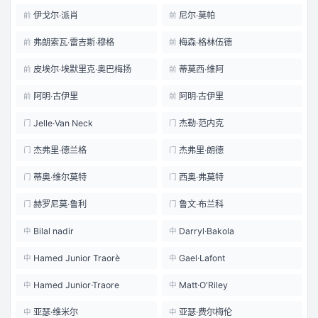
伊戈尔·派肖
尼尔·莫帕
前
前
弗朗索瓦·雷吉斯·穆格
梅森·格林伍德
前
前
皮埃尔·埃默里克·奥巴梅扬
蒂莫西·维阿
前
前
阿明·古伊里
阿明·古伊里
前
前
Jelle·Van Neck
杰勒·范内克
门
门
杰弗里·德兰格
杰弗里·朗德
门
门
蒂奥·维尔莫特
西奥·弗莫特
门
门
赫罗尼莫·鲁利
鲁文·布兰科
门
门
Bilal nadir
Darryl·Bakola
中
中
Hamed Junior Traorè
Gael·Lafont
中
中
Hamed Junior·Traore
Matt·O'Riley
中
中
亚瑟·维米尔
亚瑟·费尔梅伦
中
中