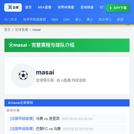
首页
NBA直播
世界杯数据
足球频道
球队榜
球星集锦
📱
APP下载
热门赛事
世界杯数据赛程
NBA
CBA
湖人
勇士
凯尔特人
英超
西
首页
>
足球直播
>
masai
⚽
masai
- 完整赛程与球队介绍
masai
⚽
足球俱乐部 · 由
A直播
持续追踪
📅
masai近期赛程
即将开赛
[
法国甲级联赛
]
马赛
vs
洛里昂
2027/5/30 03:00:00
[
法国甲级联赛
]
巴黎FC
vs
马赛
2027/5/22 23:00:00