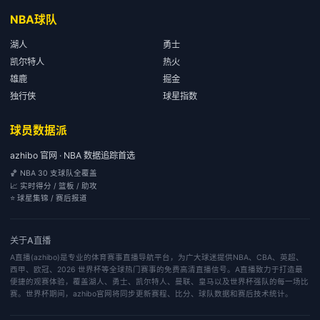
NBA球队
湖人
勇士
凯尔特人
热火
雄鹿
掘金
独行侠
球星指数
球员数据派
azhibo 官网 · NBA 数据追踪首选
🏀 NBA 30 支球队全覆盖
📈 实时得分 / 篮板 / 助攻
⭐ 球星集锦 / 赛后报道
关于
A直播
A直播(azhibo)是专业的体育赛事直播导航平台，为广大球迷提供NBA、CBA、英超、
西甲、欧冠、2026 世界杯等全球热门赛事的免费高清直播信号。A直播致力于打造最
便捷的观赛体验，覆盖湖人、勇士、凯尔特人、曼联、皇马以及世界杯强队的每一场比
赛。世界杯期间，azhibo官网将同步更新赛程、比分、球队数据和赛后技术统计。