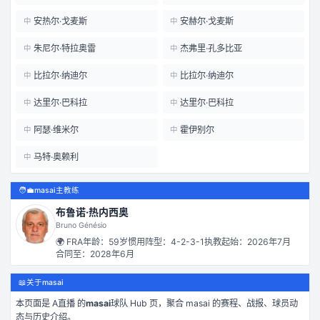
安热尔·戈麦斯
安赫尔·戈麦斯
中
中
朱尼尔·特拉奥雷
杰弗里·孔多比亚
中
中
比拉尔·纳迪尔
比拉尔·纳迪尔
中
中
达里尔·巴科拉
达里尔·巴科拉
中
中
阿瑟·维米尔
霍伊别尔
中
中
马特·奥赖利
中
🧑‍💼
masai主教练
布鲁诺·热内西奥
Bruno Génésio
🌍
FRA
年龄：
59
岁
惯用阵型：
4-2-3-1
执教起始：
2026年7月
合同至：
2028年6月
📖
关于masai
本页面是
A直播
的
masai
球队 Hub 页，聚合
masai
的赛程、战报、球员动
态与历史介绍。