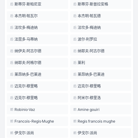
斯蒂芬·斯帕尼亚
斯蒂芬·斯普拉安格
后
后
本杰明·帕瓦尔
本杰明·帕瓦德
后
后
法坎多·梅迪纳
法坎多·梅迪纳
后
后
法昆多·马蒂纳
波尔·利罗拉
后
后
纳伊夫·阿古尔德
纳耶夫·阿古尔德
后
后
纳耶夫·阿格尔德
莱利
后
后
莱昂纳多·巴莱迪
莱昂纳多·巴莱迪
后
后
迈克尔·穆里略
迈克尔·穆里略
后
后
迈克尔·穆里略
阿米尔·穆里洛
后
后
Robinio·Vaz
Amine gouiri
前
前
Francois-Regis·Mughe
Regis francois mughe
前
前
伊戈尔·派尚
伊戈尔·派尚
前
前