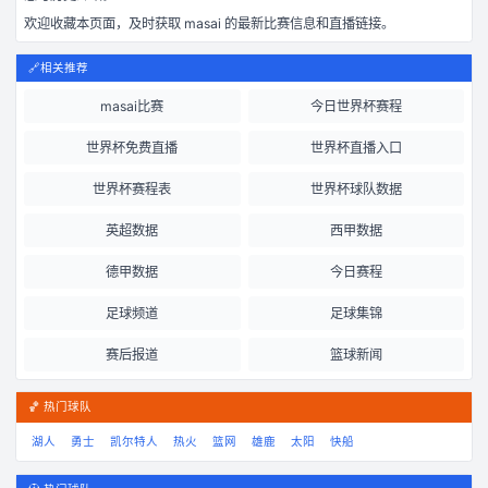
欢迎收藏本页面，及时获取
masai
的最新比赛信息和直播链接。
🔗
相关推荐
masai比赛
今日世界杯赛程
世界杯免费直播
世界杯直播入口
世界杯赛程表
世界杯球队数据
英超数据
西甲数据
德甲数据
今日赛程
足球频道
足球集锦
赛后报道
篮球新闻
🏀 热门球队
湖人
勇士
凯尔特人
热火
篮网
雄鹿
太阳
快船