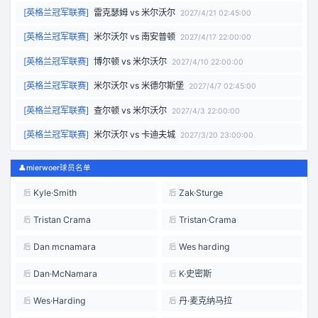
[
英格兰冠军联赛
]
雷克瑟姆
vs
米尔沃尔
2027/4/21 02:45:00
[
英格兰冠军联赛
]
米尔沃尔
vs
南安普顿
2027/4/17 22:00:00
[
英格兰冠军联赛
]
博尔顿
vs
米尔沃尔
2027/4/10 22:00:00
[
英格兰冠军联赛
]
米尔沃尔
vs
米德尔斯堡
2027/4/7 02:45:00
[
英格兰冠军联赛
]
查尔顿
vs
米尔沃尔
2027/4/3 22:00:00
[
英格兰冠军联赛
]
米尔沃尔
vs
卡迪夫城
2027/3/20 23:00:00
👤
mierwoer球员名单
Kyle·Smith
Zak·Sturge
后
后
Tristan Crama
Tristan·Crama
后
后
Dan mcnamara
Wes harding
后
后
Dan·McNamara
K·史密斯
后
后
Wes·Harding
丹·麦克纳马拉
后
后