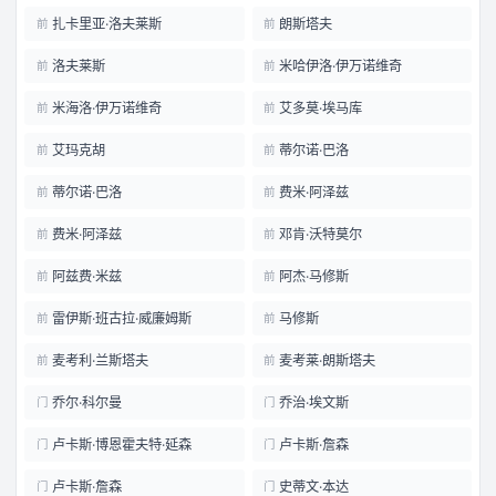
扎卡里亚·洛夫莱斯
朗斯塔夫
前
前
洛夫莱斯
米哈伊洛·伊万诺维奇
前
前
米海洛·伊万诺维奇
艾多莫·埃马库
前
前
艾玛克胡
蒂尔诺·巴洛
前
前
蒂尔诺·巴洛
费米·阿泽兹
前
前
费米·阿泽兹
邓肯·沃特莫尔
前
前
阿兹费·米兹
阿杰·马修斯
前
前
雷伊斯·班古拉·威廉姆斯
马修斯
前
前
麦考利·兰斯塔夫
麦考莱·朗斯塔夫
前
前
乔尔·科尔曼
乔治·埃文斯
门
门
卢卡斯·博恩霍夫特·延森
卢卡斯·詹森
门
门
卢卡斯·詹森
史蒂文·本达
门
门