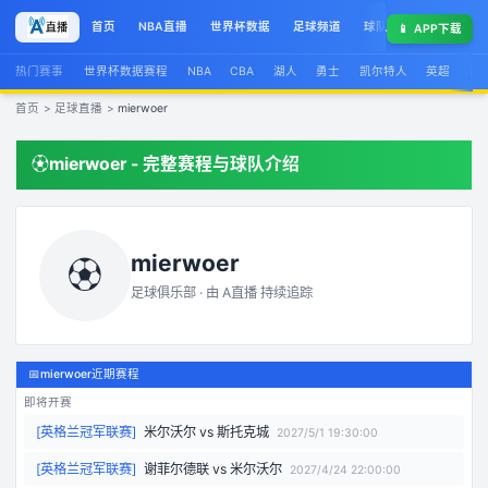
首页
NBA直播
世界杯数据
足球频道
球队榜
球星集锦
📱
APP下载
热门赛事
世界杯数据赛程
NBA
CBA
湖人
勇士
凯尔特人
英超
西
首页
>
足球直播
>
mierwoer
⚽
mierwoer
- 完整赛程与球队介绍
mierwoer
⚽
足球俱乐部 · 由
A直播
持续追踪
📅
mierwoer近期赛程
即将开赛
[
英格兰冠军联赛
]
米尔沃尔
vs
斯托克城
2027/5/1 19:30:00
[
英格兰冠军联赛
]
谢菲尔德联
vs
米尔沃尔
2027/4/24 22:00:00