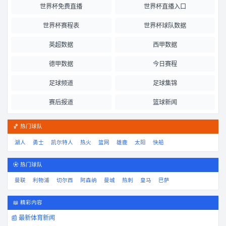
世界杯免费直播
世界杯直播入口
世界杯赛程表
世界杯球队数据
英超数据
西甲数据
德甲数据
今日赛程
足球频道
足球集锦
赛后报道
篮球新闻
🏀 热门球队
湖人
勇士
凯尔特人
热火
篮网
雄鹿
太阳
快船
⚽ 热门球队
曼联
利物浦
切尔西
阿森纳
曼城
热刺
皇马
巴萨
📖 精彩内容
📰 最新体育新闻