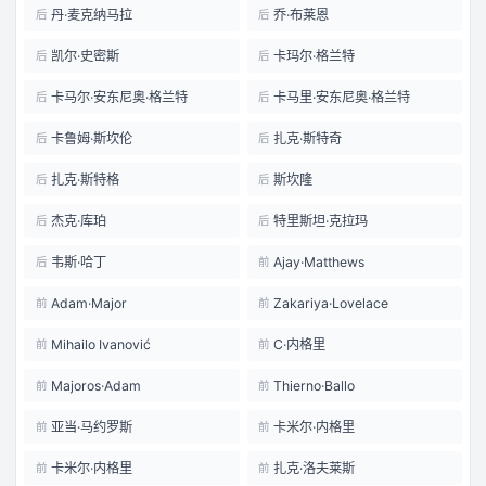
丹·麦克纳马拉
乔·布莱恩
后
后
凯尔·史密斯
卡玛尔·格兰特
后
后
卡马尔·安东尼奥·格兰特
卡马里·安东尼奥·格兰特
后
后
卡鲁姆·斯坎伦
扎克·斯特奇
后
后
扎克·斯特格
斯坎隆
后
后
杰克·库珀
特里斯坦·克拉玛
后
后
韦斯·哈丁
Ajay·Matthews
后
前
Adam·Major
Zakariya·Lovelace
前
前
Mihailo Ivanović
C·内格里
前
前
Majoros·Adam
Thierno·Ballo
前
前
亚当·马约罗斯
卡米尔·内格里
前
前
卡米尔·内格里
扎克·洛夫莱斯
前
前