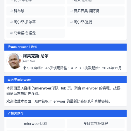
科布恩
贝尼西奥·博阿特
中
中
阿尔菲·多尔蒂
阿尔菲·道提
中
中
马希诺·鲁诺戈
中
🧑‍💼
mierwoer主教练
阿莱克斯·尼尔
Alex Neil
🌍
SCO
年龄：
45
岁
惯用阵型：
4-2-3-1
执教起始：
2024年12月
📖
关于mierwoer
本页面是
A直播
的
mierwoer
球队 Hub 页，聚合
mierwoer
的赛程、战报、
球员动态与历史介绍。
欢迎收藏本页面，及时获取
mierwoer
的最新比赛信息和直播链接。
🔗
相关推荐
mierwoer比赛
今日世界杯赛程