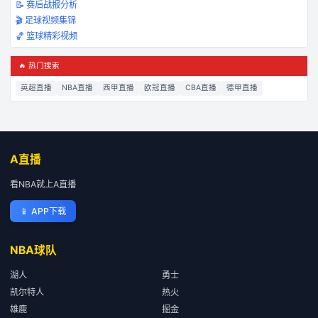
📝 赛后战报分析
🎬 足球视频集锦
🏀 篮球精彩视频
🔥 热门搜索
英超直播
NBA直播
西甲直播
欧冠直播
CBA直播
德甲直播
A直播
看NBA就上A直播
📱
APP下载
NBA球队
湖人
勇士
凯尔特人
热火
雄鹿
掘金