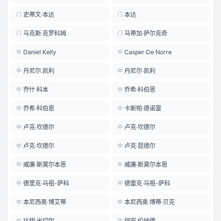
史蒂文·本达
本达
门
门
马克斯·克罗科姆
马蒂加·萨尔克奇
门
门
Daniel Kelly
Casper·De Norre
中
中
丹尼尔.凯利
丹尼尔·凯利
中
中
乔什·科本
乔希·科伯恩
中
中
乔希·科伯恩
卡斯帕·德诺雷
中
中
卢克·坎德尔
卢克·坎德尔
中
中
卢克·坎德尔
卢克·昆德尔
中
中
威廉·斯莫尔本恩
威廉·斯莫尔本恩
中
中
德里克·马祖-萨科
德雷克·马祖-萨科
中
中
本尼西奥·博艾蒂
本尼西奥·博蒂·贝克
中
中
比伊·米切尔
瑞安.伦纳德
中
中