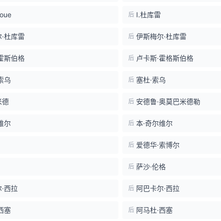
Doue
I.杜库雷
后
·杜库雷
伊斯梅尔·杜库雷
后
霍斯伯格
卢卡斯·霍格斯伯格
后
索乌
塞杜·索乌
后
米德
安德鲁·奥莫巴米德勒
后
维尔
本·奇尔维尔
后
爱德华·索博尔
后
萨沙·伦格
后
·西拉
阿巴卡尔·西拉
后
西塞
阿马杜·西塞
后