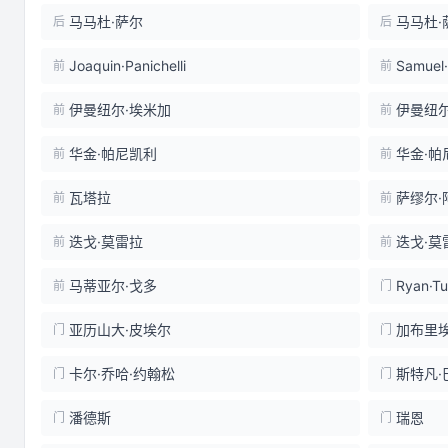
马马杜·萨尔
马马杜·
后
后
Joaquin·Panichelli
Samuel
前
前
伊曼纽尔·埃米加
伊曼纽尔
前
前
华金·帕尼凯利
华金·帕
前
前
瓦塔拉
萨缪尔·
前
前
迭戈·莫雷拉
迭戈·莫
前
前
马蒂亚尔·戈多
Ryan·Tu
前
门
亚历山大·皮埃尔
加布里
门
门
卡尔·乔哈·约翰松
斯特凡·
门
门
潘德斯
瑞恩
门
门