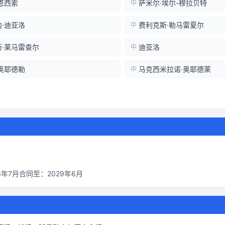
恩西索
萨米尔·埃尔-穆拉贝特
中
·迪亚洛
费利克斯·勒马雷夏尔
中
斯·莱马雷查尔
迪亚洛
中
奥耶德勒
马克西米拉诺·奥耶德莱
中
6年7月
合同至：
2029年6月