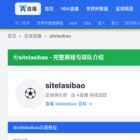
首页
NBA直播
世界杯数据
足球频道
热门赛事
世界杯数据赛程
NBA
CBA
湖人
勇士
凯尔特人
首页
>
足球直播
>
sitelasibao
⚽
sitelasibao
- 完整赛程与球队介绍
sitelasibao
⚽
足球俱乐部 · 由
A直播
持续追踪
查看
sitelasibao
百科 →
📅
sitelasibao近期赛程