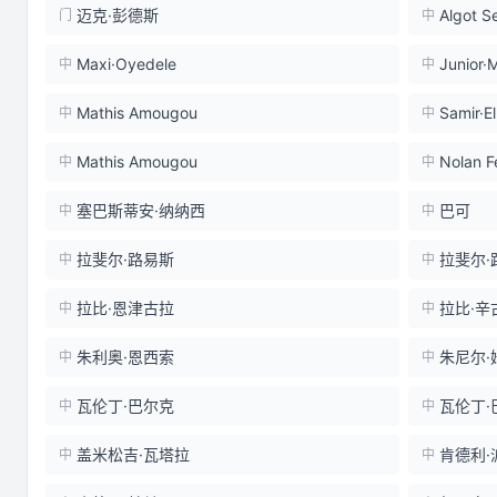
迈克·彭德斯
Algot S
门
中
Maxi·Oyedele
Junior
中
中
Mathis Amougou
Samir·E
中
中
Mathis Amougou
Nolan F
中
中
塞巴斯蒂安·纳纳西
巴可
中
中
拉斐尔·路易斯
拉斐尔·
中
中
拉比·恩津古拉
拉比·辛
中
中
朱利奥·恩西索
朱尼尔·
中
中
瓦伦丁·巴尔克
瓦伦丁·
中
中
盖米松吉·瓦塔拉
肯德利·
中
中