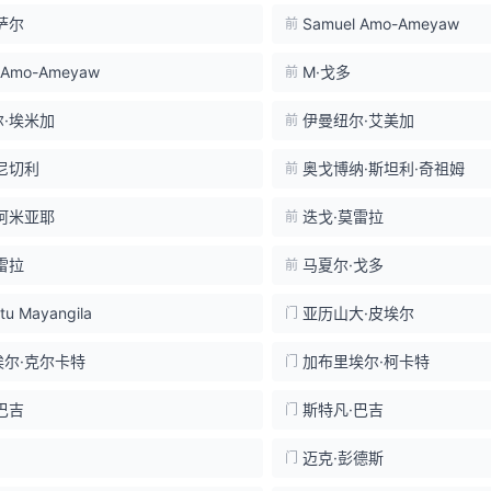
萨尔
Samuel Amo-Ameyaw
前
·Amo-Ameyaw
M·戈多
前
·埃米加
伊曼纽尔·艾美加
前
尼切利
奥戈博纳·斯坦利·奇祖姆
前
阿米亚耶
迭戈·莫雷拉
前
雷拉
马夏尔·戈多
前
tu Mayangila
亚历山大·皮埃尔
门
埃尔·克尔卡特
加布里埃尔·柯卡特
门
巴吉
斯特凡·巴吉
门
迈克·彭德斯
门