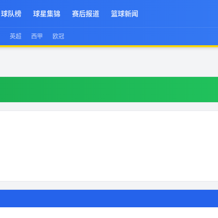
球队榜
球星集锦
赛后报道
篮球新闻
英超
西甲
欧冠