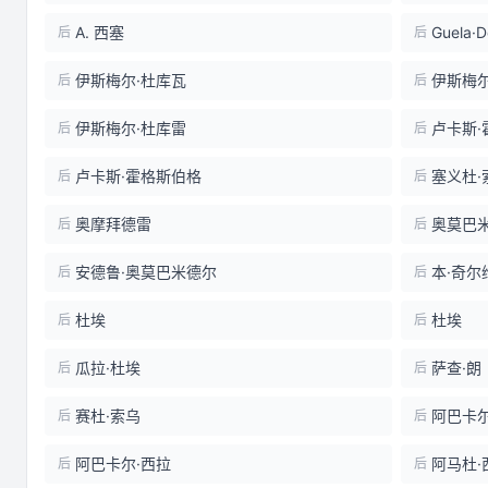
A. 西塞
Guela·
后
后
伊斯梅尔·杜库瓦
伊斯梅尔
后
后
伊斯梅尔·杜库雷
卢卡斯·
后
后
卢卡斯·霍格斯伯格
塞义杜·
后
后
奥摩拜德雷
奥莫巴
后
后
安德鲁·奥莫巴米德尔
本·奇尔
后
后
杜埃
杜埃
后
后
瓜拉·杜埃
萨查·朗
后
后
赛杜·索乌
阿巴卡尔
后
后
阿巴卡尔·西拉
阿马杜·
后
后