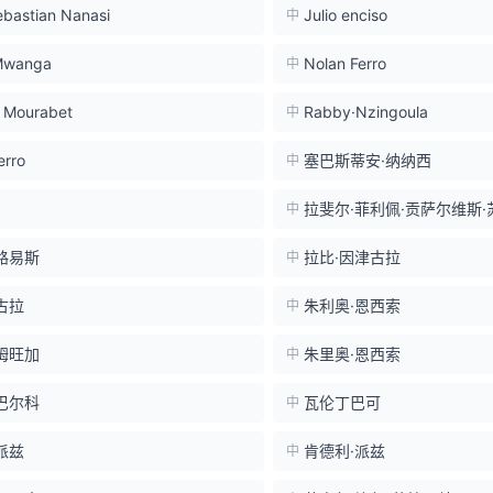
ebastian Nanasi
Julio enciso
中
·Mwanga
Nolan Ferro
中
l Mourabet
Rabby·Nzingoula
中
erro
塞巴斯蒂安·纳纳西
中
拉斐尔·菲利佩·贡萨尔维斯·
中
路易斯
拉比·因津古拉
中
古拉
朱利奥·恩西索
中
姆旺加
朱里奥·恩西索
中
巴尔科
瓦伦丁巴可
中
派兹
肯德利·派兹
中