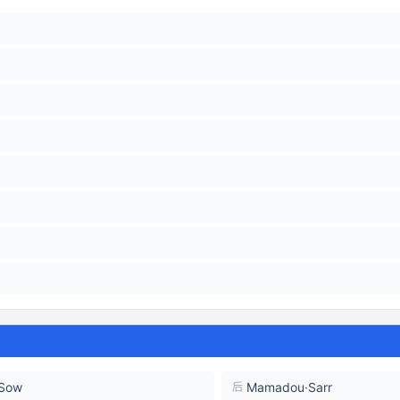
 Sow
Mamadou·Sarr
后