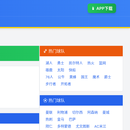
📱
APP下载
🏀 热门球队
湖人
勇士
凯尔特人
热火
篮网
雄鹿
太阳
快船
76人
公牛
黄蜂
国王
魔术
爵士
步行者
开拓者
⚽ 热门球队
曼联
利物浦
切尔西
阿森纳
曼城
热刺
皇马
巴萨
拜仁
多特蒙德
尤文图斯
AC米兰