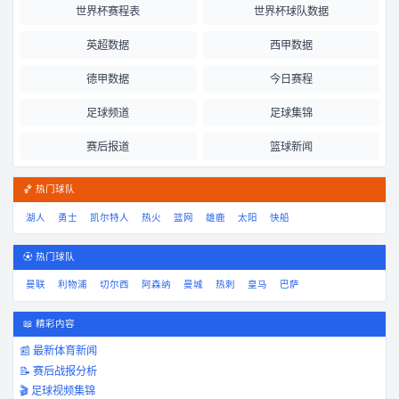
世界杯赛程表
世界杯球队数据
英超数据
西甲数据
德甲数据
今日赛程
足球频道
足球集锦
赛后报道
篮球新闻
🏀 热门球队
湖人
勇士
凯尔特人
热火
篮网
雄鹿
太阳
快船
⚽ 热门球队
曼联
利物浦
切尔西
阿森纳
曼城
热刺
皇马
巴萨
📖 精彩内容
📰 最新体育新闻
📝 赛后战报分析
🎬 足球视频集锦