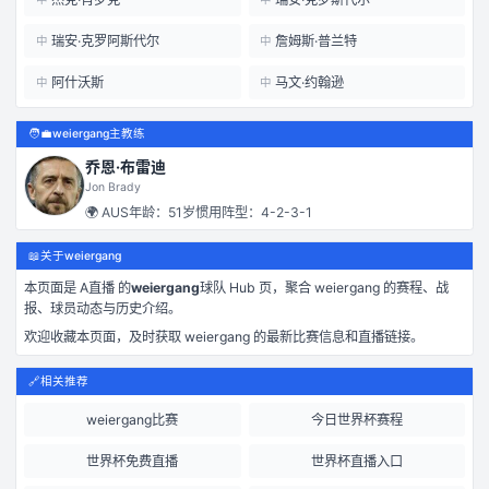
瑞安·克罗阿斯代尔
詹姆斯·普兰特
中
中
阿什沃斯
马文·约翰逊
中
中
🧑‍💼
weiergang主教练
乔恩·布雷迪
Jon Brady
🌍
AUS
年龄：
51
岁
惯用阵型：
4-2-3-1
📖
关于weiergang
本页面是
A直播
的
weiergang
球队 Hub 页，聚合
weiergang
的赛程、战
报、球员动态与历史介绍。
欢迎收藏本页面，及时获取
weiergang
的最新比赛信息和直播链接。
🔗
相关推荐
weiergang比赛
今日世界杯赛程
世界杯免费直播
世界杯直播入口