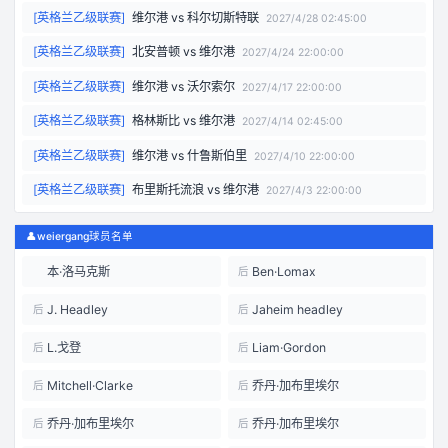
[
英格兰乙级联赛
]
维尔港
vs
科尔切斯特联
2027/4/28 02:45:00
[
英格兰乙级联赛
]
北安普顿
vs
维尔港
2027/4/24 22:00:00
[
英格兰乙级联赛
]
维尔港
vs
沃尔索尔
2027/4/17 22:00:00
[
英格兰乙级联赛
]
格林斯比
vs
维尔港
2027/4/14 02:45:00
[
英格兰乙级联赛
]
维尔港
vs
什鲁斯伯里
2027/4/10 22:00:00
[
英格兰乙级联赛
]
布里斯托流浪
vs
维尔港
2027/4/3 22:00:00
👤
weiergang球员名单
本·洛马克斯
Ben·Lomax
后
J. Headley
Jaheim headley
后
后
L.戈登
Liam·Gordon
后
后
Mitchell·Clarke
乔丹·加布里埃尔
后
后
乔丹·加布里埃尔
乔丹·加布里埃尔
后
后