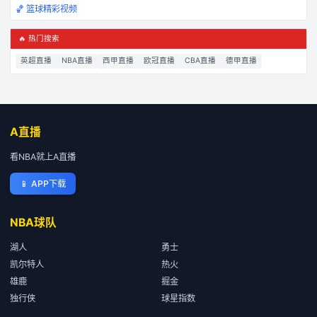
🏀 篮球精彩视频
🔥 热门搜索
英超直播
NBA直播
西甲直播
欧冠直播
CBA直播
德甲直播
A直播
看NBA就上A直播
📱
APP下载
NBA球队
湖人
勇士
凯尔特人
热火
雄鹿
掘金
独行侠
球星指数