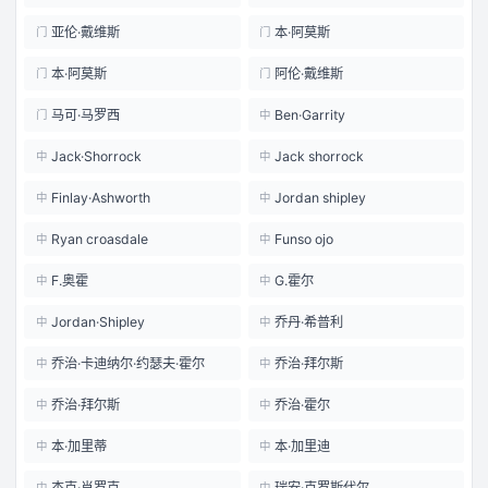
亚伦·戴维斯
本·阿莫斯
门
门
本·阿莫斯
阿伦·戴维斯
门
门
马可·马罗西
Ben·Garrity
门
中
Jack·Shorrock
Jack shorrock
中
中
Finlay·Ashworth
Jordan shipley
中
中
Ryan croasdale
Funso ojo
中
中
F.奥霍
G.霍尔
中
中
Jordan·Shipley
乔丹·希普利
中
中
乔治·卡迪纳尔·约瑟夫·霍尔
乔治·拜尔斯
中
中
乔治·拜尔斯
乔治·霍尔
中
中
本·加里蒂
本·加里迪
中
中
杰克·肖罗克
瑞安·克罗斯代尔
中
中