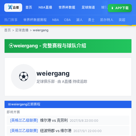
首页
NBA直播
世界杯数据
足球频道
球队榜
球星集锦
📱
APP下载
热门赛事
世界杯数据赛程
NBA
CBA
湖人
勇士
凯尔特人
英超
西
首页
>
足球直播
>
weiergang
⚽
weiergang
- 完整赛程与球队介绍
weiergang
⚽
足球俱乐部 · 由
A直播
持续追踪
📅
weiergang近期赛程
即将开赛
[
英格兰乙级联赛
]
维尔港
vs
克劳利
2027/5/8 22:00:00
[
英格兰乙级联赛
]
纽波特郡
vs
维尔港
2027/5/1 22:00:00